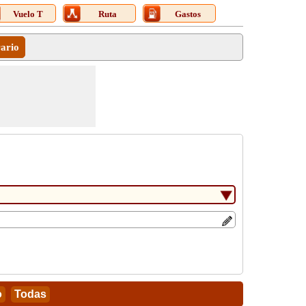
Vuelo T
Ruta
Gastos
rario