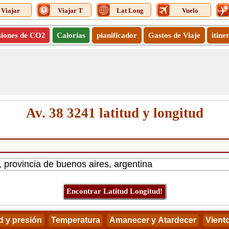
Viajar
Viajar T
Lat Long
Vuelo
siones de CO2
Calorías
planificador
Gastos de Viaje
itine
Av. 38 3241 latitud y longitud