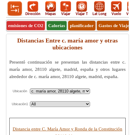
Dirección
Mapas
Viajar
Viajar T
Lat Long
Vuelo
Vuel
emisiones de CO2
Calorías
planificador
Gastos de Viaje
Distancias Entre c. maría amor y otras
ubicaciones
Presentó continuación se presentan las distancias entre c.
maría amor, 28110 algete, madrid, españa y otros lugares
alrededor de c. maría amor, 28110 algete, madrid, españa.
Ubicación
Ubicación1
Distancia entre C. María Amor y Ronda de la Constitución