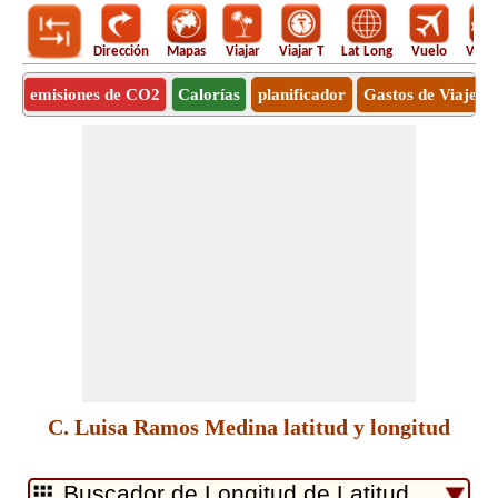
Dirección
Mapas
Viajar
Viajar T
Lat Long
Vuelo
Vuel
emisiones de CO2
Calorías
planificador
Gastos de Viaje
C. Luisa Ramos Medina latitud y longitud