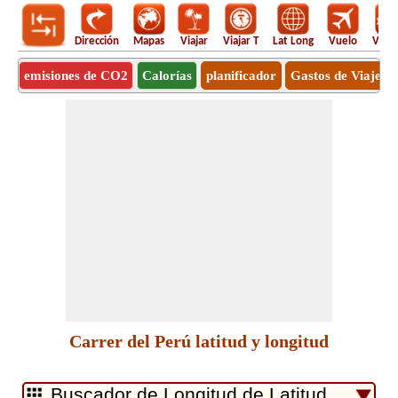
Dirección
Mapas
Viajar
Viajar T
Lat Long
Vuelo
Vuel
emisiones de CO2
Calorías
planificador
Gastos de Viaje
Carrer del Perú latitud y longitud