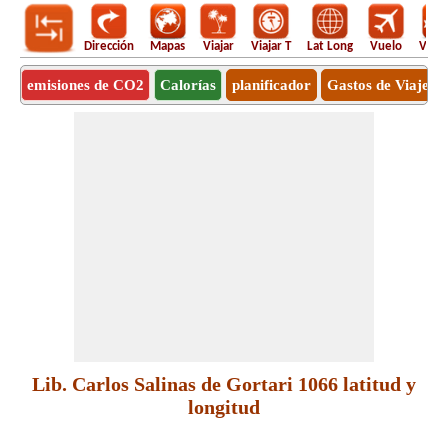
Dirección
Mapas
Viajar
Viajar T
Lat Long
Vuelo
Vuel
emisiones de CO2
Calorías
planificador
Gastos de Viaje
Lib. Carlos Salinas de Gortari 1066 latitud y
longitud