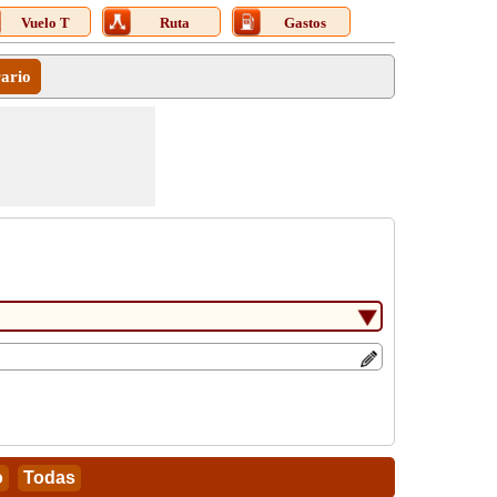
Vuelo T
Ruta
Gastos
rario