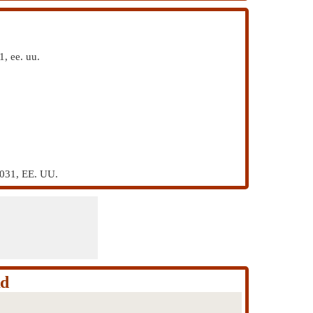
1, ee. uu.
8031, EE. UU.
Rd