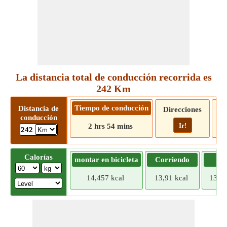
La distancia total de conducción recorrida es
242 Km
Tiempo de conducción
Distancia de
Direcciones
conducción
Ir!
2 hrs 54 mins
242
Calorías
montar en bicicleta
Corriendo
Tr
14,457 kcal
13,91 kcal
13,36