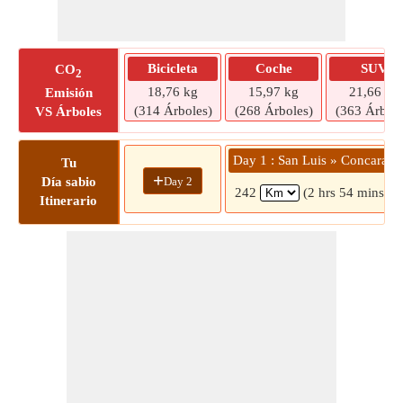
Bicicleta
Coche
SUV
CO
2
18,76 kg
15,97 kg
21,66 kg
Emisión
(314 Árboles)
(268 Árboles)
(363 Árbole
VS Árboles
Day 1 : San Luis » Concaran
Tu
+
Day 2
Día sabio
242
(2 hrs 54 mins)
Itinerario