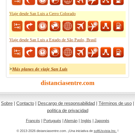
Viaje desde San Luis a Cerro Colorado
Viaje desde San Luis a Estado de São Paulo, Brasil
>
Más planes de viaje San Luis
distanciasentre.com
Sobre
|
Contacto
|
Descargo de responsabilidad
|
Términos de uso
|
política de privacidad
Francés
|
Portugués
|
Alemán
|
Inglés
|
Japonés
© 2013-2026 distanciasentre.com. ¡Una iniciativa de
softUsvista Inc.
!