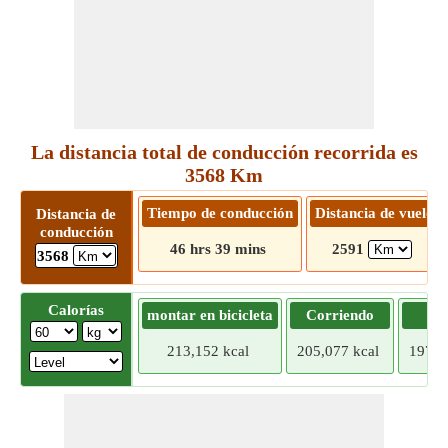
La distancia total de conducción recorrida es
3568 Km
Tiempo de conducción
Distancia de vuelo
Distancia de
conducción
46 hrs 39 mins
2591
3568
Calorías
montar en bicicleta
Corriendo
Tr
213,152 kcal
205,077 kcal
197,0