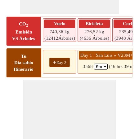
Vuelo
Bicicleta
Coche
CO
2
740,36 kg
276,52 kg
235,49 kg
Emisión
(12412Árboles)
(4636 Árboles)
(3948 Árbol
VS Árboles
Day 1 : San Luis » V23M+
Tu
+
Day 2
Día sabio
3568
(46 hrs 39 mins
Itinerario