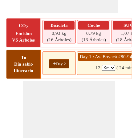
Bicicleta
Coche
SUV
CO
2
0,93 kg
0,79 kg
1,07 kg
Emisión
(16 Árboles)
(13 Árboles)
(18 Árbole
VS Árboles
Day 1 : Av. Boyacá #80-94 » 
Tu
+
Day 2
Día sabio
12
( 24 mins)
Itinerario