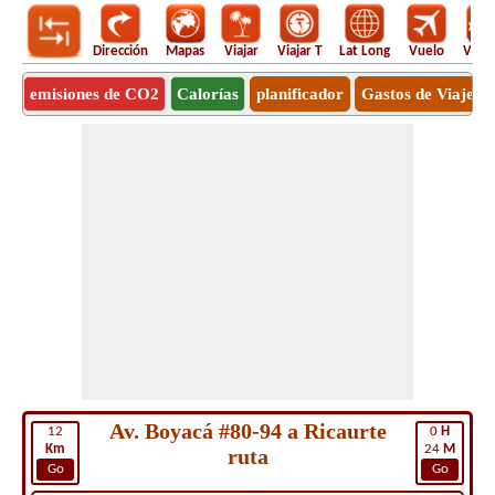
Dirección
Mapas
Viajar
Viajar T
Lat Long
Vuelo
Vuel
emisiones de CO2
Calorías
planificador
Gastos de Viaje
Av. Boyacá #80-94 a Ricaurte
12
0
H
Km
24
M
ruta
Go
Go