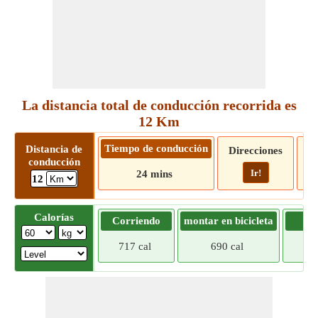
La distancia total de conducción recorrida es
12 Km
Tiempo de conducción
Distancia de
Direcciones
conducción
Ir!
24 mins
12
Calorías
Corriendo
montar en bicicleta
Tr
717 cal
690 cal
662