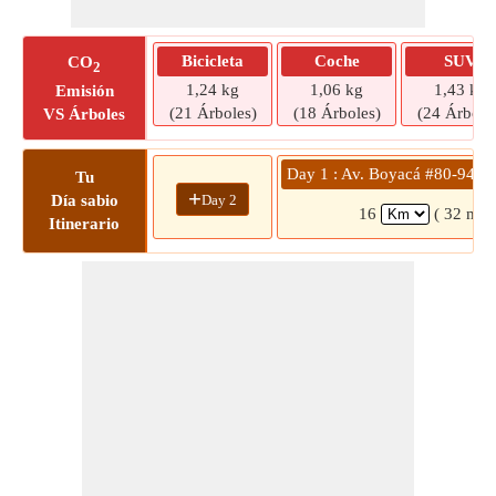
Bicicleta
Coche
SUV
CO
2
1,24 kg
1,06 kg
1,43 kg
Emisión
(21 Árboles)
(18 Árboles)
(24 Árbole
VS Árboles
Day 1 : Av. Boyacá #80-94 » 
Tu
+
Day 2
Día sabio
16
( 32 min
Itinerario