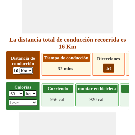
La distancia total de conducción recorrida es
16 Km
Tiempo de conducción
Distancia de
Direcciones
conducción
Ir!
32 mins
16
Calorías
Corriendo
montar en bicicleta
Tr
956 cal
920 cal
884