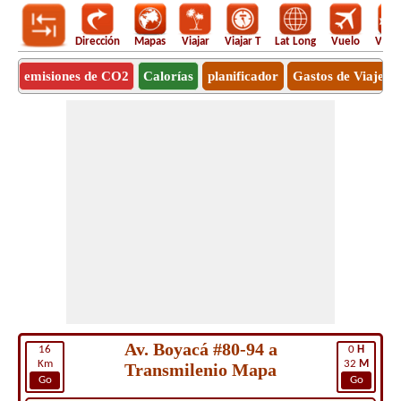
Dirección
Mapas
Viajar
Viajar T
Lat Long
Vuelo
Vuel
emisiones de CO2
Calorías
planificador
Gastos de Viaje
Av. Boyacá #80-94 a
16
0
H
Km
32
M
Transmilenio Mapa
Go
Go