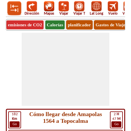
Dirección
Mapas
Viajar
Viajar T
Lat Long
Vuelo
Vuel
emisiones de CO2
Calorías
planificador
Gastos de Viaje
Cómo llegar desde Amapolas
182
2
H
Km
47
M
1564 a Topocalma
Go
Go