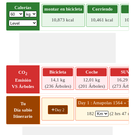
Calorías
montar en bicicleta
Corriendo
Tr
10,873 kcal
10,461 kcal
10,04
Bicicleta
Coche
SUV
CO
2
14,1 kg
12,01 kg
16,29 kg
Emisión
(236 Árboles)
(201 Árboles)
(273 Árbole
VS Árboles
Day 1 : Amapolas 1564 » To
Tu
+
Day 2
Día sabio
182
(2 hrs 47 min
Itinerario