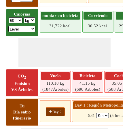
Calorías
montar en bicicleta
Corriendo
Tr
31,722 kcal
30,52 kcal
29,31
Vuelo
Bicicleta
Coche
CO
2
110,18 kg
41,15 kg
35,05 kg
Emisión
(1847Árboles)
(690 Árboles)
(588 Árbole
VS Árboles
Day 1 : Región Metropolitana
Tu
+
Day 2
Día sabio
531
(5 hrs 27 
Itinerario