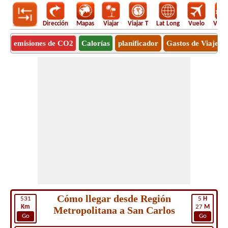
Dirección
Mapas
Viajar
Viajar T
Lat Long
Vuelo
Vuel
emisiones de CO2
Calorías
planificador
Gastos de Viaje
Cómo llegar desde Región
531
5
H
Km
27
M
Metropolitana a San Carlos
Go
Go