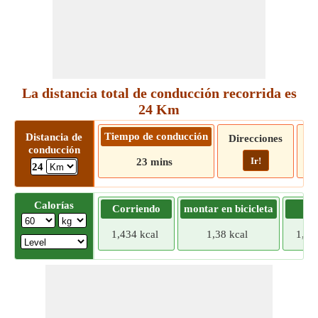
La distancia total de conducción recorrida es
24 Km
Tiempo de conducción
Distancia de
Direcciones
conducción
Ir!
23 mins
24
Calorías
Corriendo
montar en bicicleta
Tr
1,434 kcal
1,38 kcal
1,32