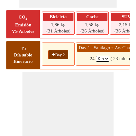
Bicicleta
Coche
SUV
CO
2
1,86 kg
1,58 kg
2,15 kg
Emisión
(31 Árboles)
(26 Árboles)
(36 Árbole
VS Árboles
Day 1 : Santiago » Av. Chami
Tu
+
Day 2
Día sabio
24
( 23 mins)
Itinerario