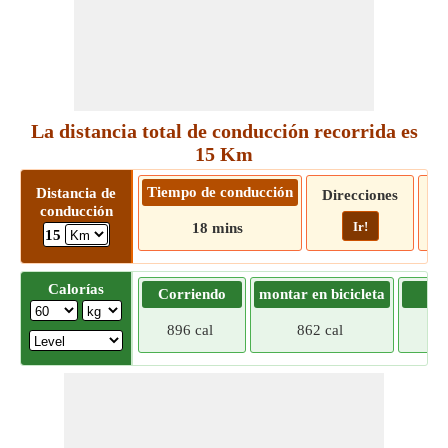
La distancia total de conducción recorrida es
15 Km
Tiempo de conducción
Distancia de
Direcciones
conducción
Ir!
18 mins
15
Calorías
Corriendo
montar en bicicleta
Tr
896 cal
862 cal
828