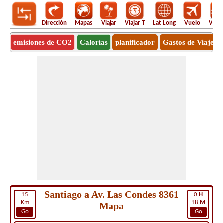
Dirección
Mapas
Viajar
Viajar T
Lat Long
Vuelo
Vuel
emisiones de CO2
Calorías
planificador
Gastos de Viaje
Santiago a Av. Las Condes 8361
15
0
H
Km
18
M
Mapa
Go
Go