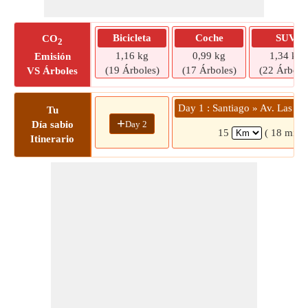
Bicicleta
Coche
SUV
CO
2
1,16 kg
0,99 kg
1,34 kg
Emisión
(19 Árboles)
(17 Árboles)
(22 Árbole
VS Árboles
Day 1 : Santiago » Av. Las C
Tu
+
Day 2
Día sabio
15
( 18 mins
Itinerario