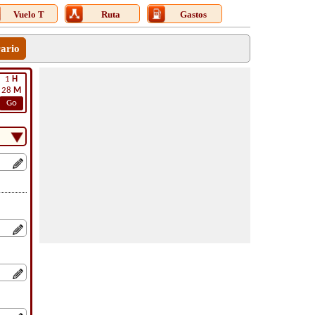
Vuelo T
Ruta
Gastos
rario
1
H
28
M
Go