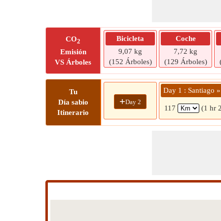
Bicicleta
Coche
CO
2
9,07 kg
7,72 kg
Emisión
(152 Árboles)
(129 Árboles)
VS Árboles
Day 1 : Santiago »
Tu
+
Day 2
Día sabio
117
(1 hr 
Itinerario