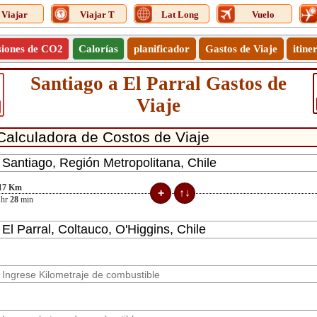
Viajar
Viajar T
Lat Long
Vuelo
siones de CO2
Calorías
planificador
Gastos de Viaje
itine
Santiago a El Parral Gastos de
Viaje
17
Km
hr
28
min