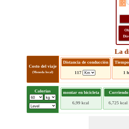
Ob
Dir
La d
Distancia de conducción
Tiempo
Costo del viaje
(Moneda local)
117
1 h
Calorías
montar en bicicleta
Corriendo
6,99 kcal
6,725 kcal