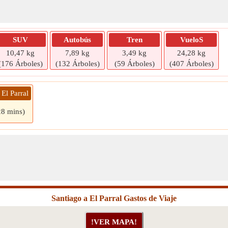
SUV
Autobús
Tren
VueloS
10,47 kg
7,89 kg
3,49 kg
24,28 kg
(176 Árboles)
(132 Árboles)
(59 Árboles)
(407 Árboles)
 El Parral
28 mins)
Santiago a El Parral Gastos de Viaje