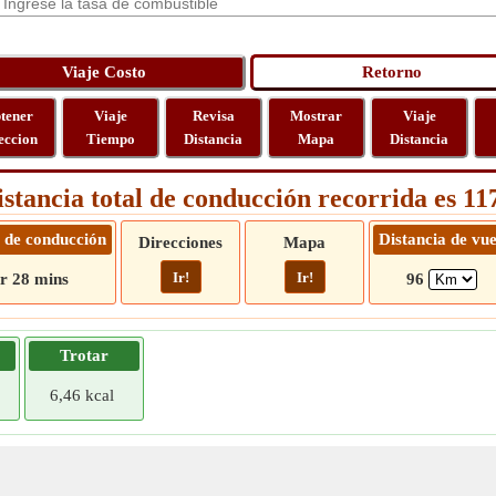
tener
Viaje
Revisa
Mostrar
Viaje
eccion
Tiempo
Distancia
Mapa
Distancia
istancia total de conducción recorrida es 1
 de conducción
Distancia de vue
Direcciones
Mapa
Ir!
Ir!
r 28 mins
96
Trotar
6,46 kcal