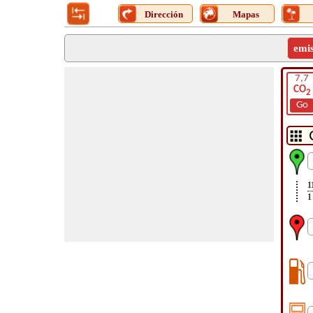
Dirección
Mapas
emi
7,7
CO
2
Go
1
1