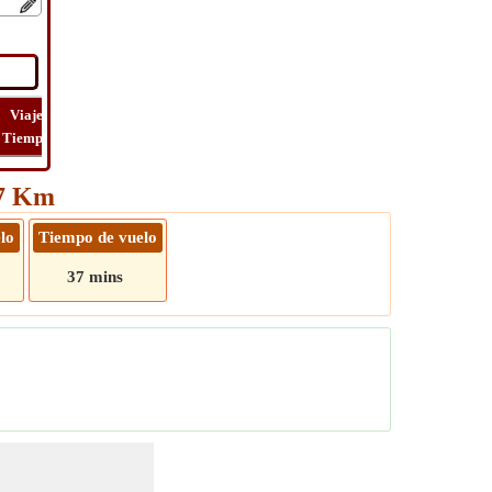
Viaje
Lat
Vuelo
Vuelo
Ver
Tiempo
Long
Distancia
Tiempo
Ruta
17 Km
lo
Tiempo de vuelo
37 mins