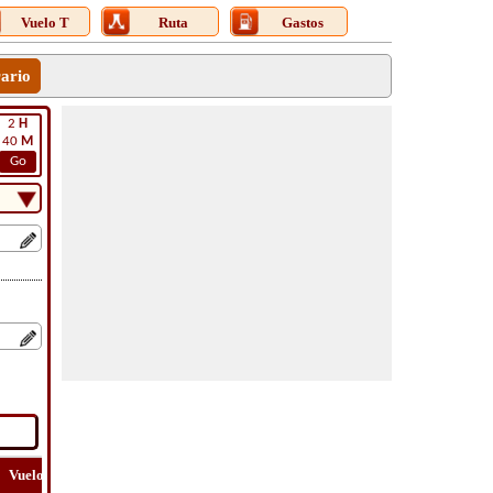
Vuelo T
Ruta
Gastos
rario
2
H
40
M
Go
Vuelo
Vuelo
Ver
Costo