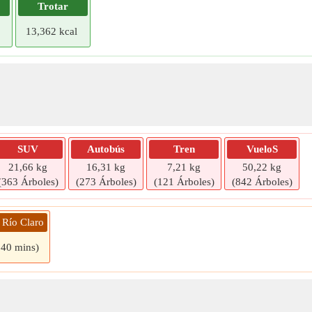
Trotar
13,362 kcal
SUV
Autobús
Tren
VueloS
21,66 kg
16,31 kg
7,21 kg
50,22 kg
(363 Árboles)
(273 Árboles)
(121 Árboles)
(842 Árboles)
 Río Claro
 40 mins)