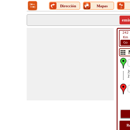
Dirección
Mapas
emi
242
Km
Go
2
2
R