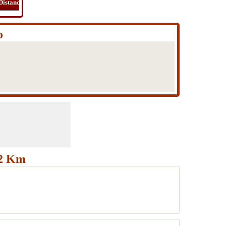
Distancia
Tiempo
Ruta
Viaje
o
42 Km