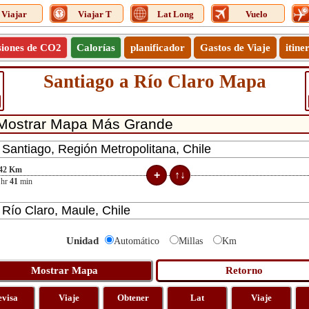
Viajar
Viajar T
Lat Long
Vuelo
siones de CO2
Calorías
planificador
Gastos de Viaje
itine
Santiago a Río Claro Mapa
42
Km
hr
41
min
Unidad
Automático
Millas
Km
evisa
Viaje
Obtener
Lat
Viaje