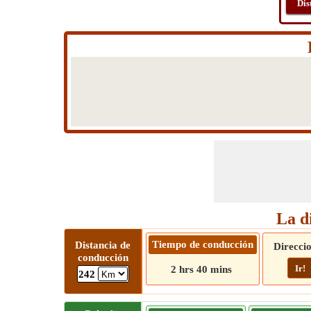
Dis
La d
Tiempo de conducción
Distancia de
Direcci
conducción
Ir!
2 hrs 40 mins
242