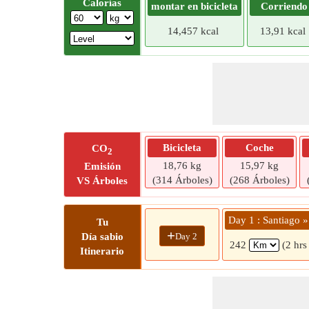
Calorías
montar en bicicleta
Corriendo
14,457 kcal
13,91 kcal
Bicicleta
Coche
CO
2
18,76 kg
15,97 kg
Emisión
(314 Árboles)
(268 Árboles)
VS Árboles
Day 1 : Santiago »
Tu
+
Day 2
Día sabio
242
(2 hrs
Itinerario