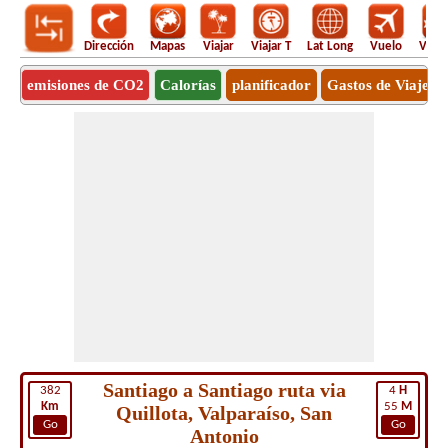
Dirección
Mapas
Viajar
Viajar T
Lat Long
Vuelo
Vuel
emisiones de CO2
Calorías
planificador
Gastos de Viaje
Santiago a Santiago ruta via
382
4
H
Km
55
M
Quillota, Valparaíso, San
Go
Go
Antonio