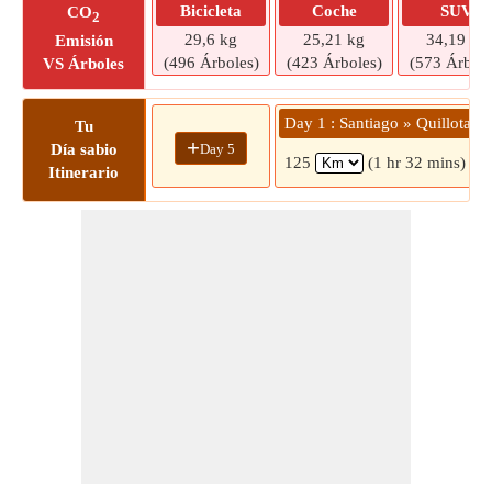
Bicicleta
Coche
SUV
CO
2
29,6 kg
25,21 kg
34,19 kg
Emisión
(496 Árboles)
(423 Árboles)
(573 Árbole
VS Árboles
Day 1 : Santiago » Quillota
Tu
+
Day 5
Día sabio
125
(1 hr 32 mins)
Itinerario