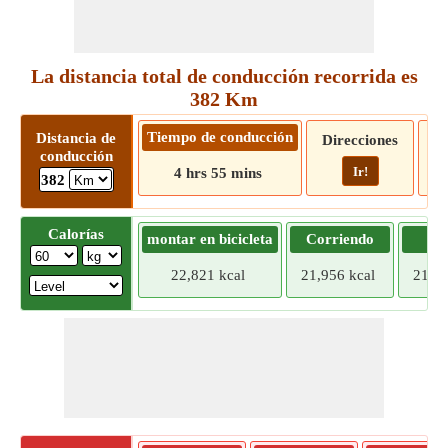
La distancia total de conducción recorrida es
382 Km
Tiempo de conducción
Distancia de
Direcciones
conducción
Ir!
4 hrs 55 mins
382
Calorías
montar en bicicleta
Corriendo
Tr
22,821 kcal
21,956 kcal
21,09