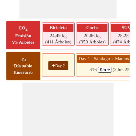
Bicicleta
Coche
SUV
CO
2
24,49 kg
20,86 kg
28,28 kg
Emisión
(411 Árboles)
(350 Árboles)
(474 Árbole
VS Árboles
Day 1 : Santiago » Mantos de 
Tu
+
Day 2
Día sabio
316
(3 hrs 25 mi
Itinerario