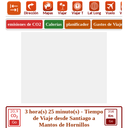
Dirección
Mapas
Viajar
Viajar T
Lat Long
Vuelo
Vuel
emisiones de CO2
Calorías
planificador
Gastos de Viaje
3 hora(s) 25 minuto(s) - Tiempo
20,9
316
CO
Km
de Viaje desde Santiago a
2
Go
Go
Mantos de Hornillos