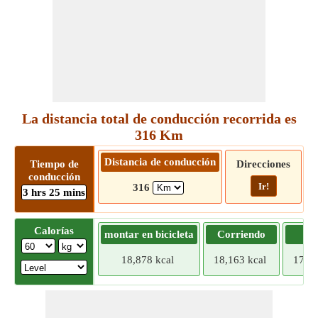
La distancia total de conducción recorrida es
316 Km
Distancia de conducción
Tiempo de
Direcciones
conducción
Ir!
316
3 hrs 25 mins
Calorías
montar en bicicleta
Corriendo
Tr
18,878 kcal
18,163 kcal
17,44