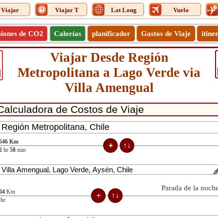
Viajar
Viajar T
Lat Long
Vuelo
siones de CO2
Calorías
planificador
Gastos de Viaje
itine
Viajar Desde Región
1
Metropolitana a Lago Verde via
Villa Amengual
546
Km
2
hr
58
min
Parada de la noch
04
Km
hr