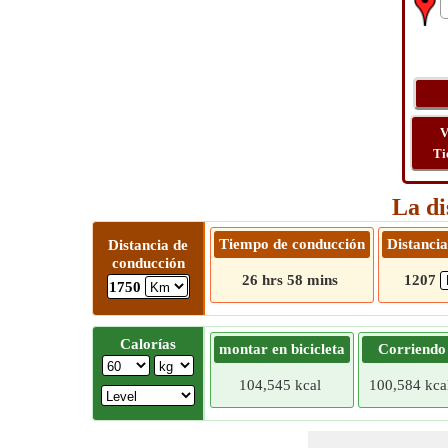
V
Ti
La di
Tiempo de conducción
Distancia
Distancia de
conducción
26 hrs 58 mins
1207
1750
Calorías
montar en bicicleta
Corriendo
104,545 kcal
100,584 kca