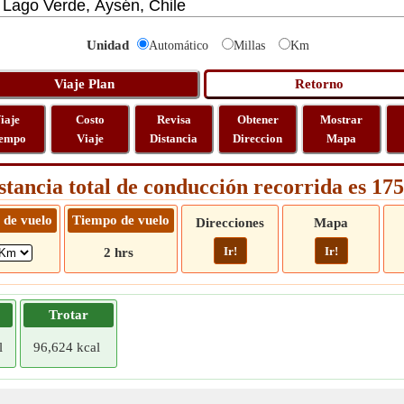
Unidad
Automático
Millas
Km
iaje
Costo
Revisa
Obtener
Mostrar
empo
Viaje
Distancia
Direccion
Mapa
stancia total de conducción recorrida es 1
 de vuelo
Tiempo de vuelo
Direcciones
Mapa
Ir!
Ir!
2 hrs
Trotar
l
96,624 kcal