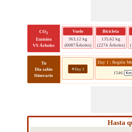
Vuelo
Bicicleta
CO
2
363,12 kg
135,62 kg
Emisión
(6087Árboles)
(2274 Árboles)
(
VS Árboles
Day 1 : Región Me
Tu
+
Day 3
Día sabio
1546
Itinerario
Hasta q