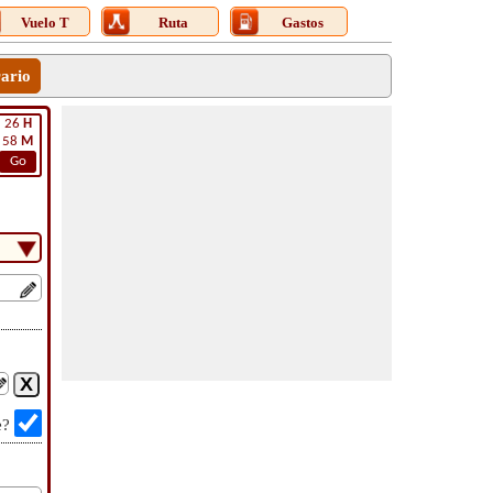
Vuelo T
Ruta
Gastos
rario
26
H
58
M
Go
e?