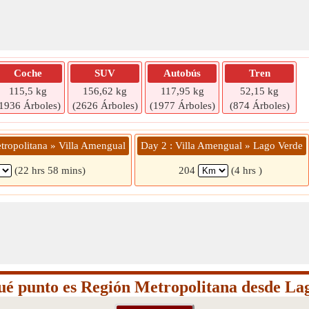
Coche
SUV
Autobús
Tren
115,5 kg
156,62 kg
117,95 kg
52,15 kg
1936 Árboles)
(2626 Árboles)
(1977 Árboles)
(874 Árboles)
tropolitana » Villa Amengual
Day 2 : Villa Amengual » Lago Verde
(22 hrs 58 mins)
204
(4 hrs )
ué punto es Región Metropolitana desde La