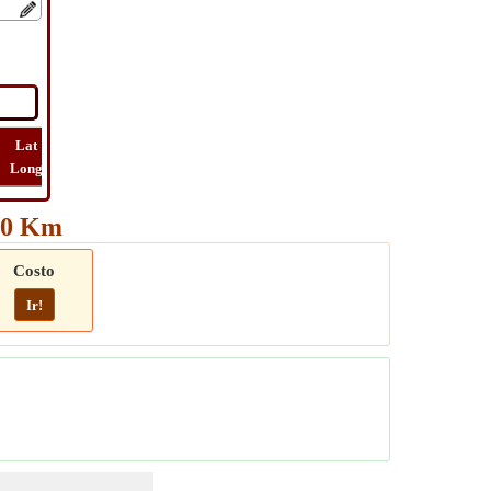
Lat
Vuelo
Vuelo
Ver
Long
Distancia
Tiempo
Ruta
750 Km
Costo
Ir!