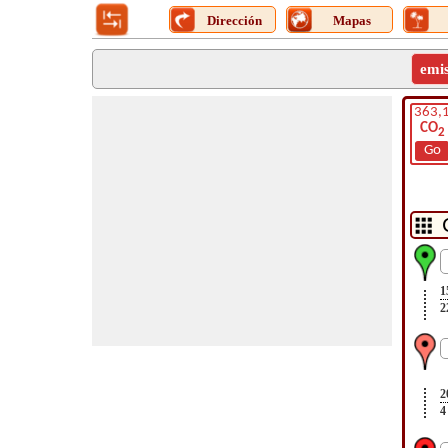
Dirección
Mapas
emi
363,
CO
2
Go
1
2
2
4