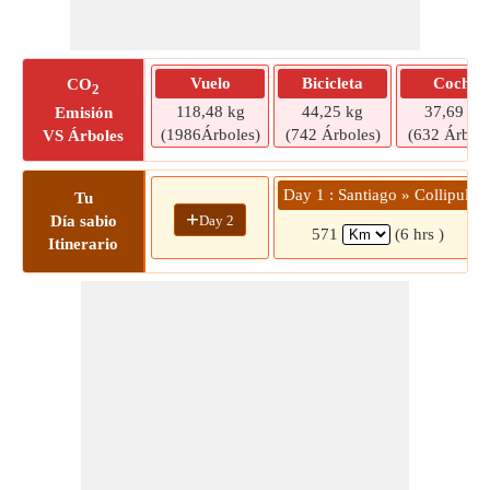
Vuelo
Bicicleta
Coche
CO
2
118,48 kg
44,25 kg
37,69 kg
Emisión
(1986Árboles)
(742 Árboles)
(632 Árbole
VS Árboles
Day 1 : Santiago » Collipulli
Tu
+
Day 2
Día sabio
571
(6 hrs )
Itinerario