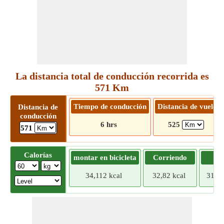
La distancia total de conducción recorrida es
571 Km
Tiempo de conducción
Distancia de vuelo
Distancia de
conducción
6 hrs
525
571
Calorías
montar en bicicleta
Corriendo
Tr
34,112 kcal
32,82 kcal
31,52