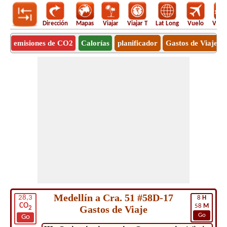
Dirección
Mapas
Viajar
Viajar T
Lat Long
Vuelo
Vuel
emisiones de CO2
Calorías
planificador
Gastos de Viaje
Medellín a Cra. 51 #58D-17
28,3
8
H
CO
58
M
Gastos de Viaje
2
Go
Go