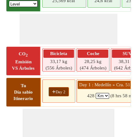
25,569 kcal
24,6 kcal
23,63
Bicicleta
Coche
SUV
CO
2
33,17 kg
28,25 kg
38,31 kg
Emisión
(556 Árboles)
(474 Árboles)
(642 Árbole
VS Árboles
Day 1 : Medellín » Cra. 51 #
Tu
+
Day 2
Día sabio
428
(8 hrs 58 min
Itinerario