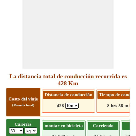
La distancia total de conducción recorrida es
428 Km
Distancia de conducción
Tiempo de conduc
Costo del viaje
(Moneda local)
428
8 hrs 58 mins
Calorías
montar en bicicleta
Corriendo
Tr