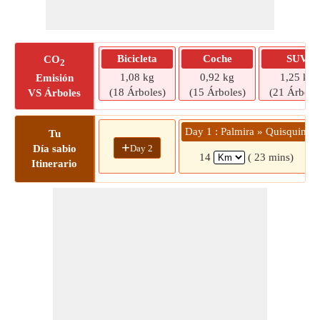
Bicicleta
Coche
SUV
CO
2
1,08 kg
0,92 kg
1,25 kg
Emisión
(18 Árboles)
(15 Árboles)
(21 Árbole
VS Árboles
Day 1 : Palmira » Quisquina
Tu
+
Day 2
Día sabio
14
( 23 mins)
Itinerario