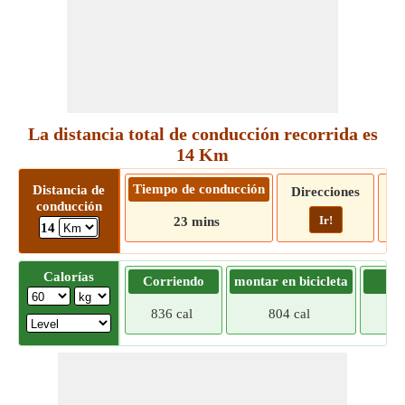
La distancia total de conducción recorrida es
14 Km
Tiempo de conducción
Distancia de
Direcciones
conducción
Ir!
23 mins
14
Calorías
Corriendo
montar en bicicleta
Tr
836 cal
804 cal
773