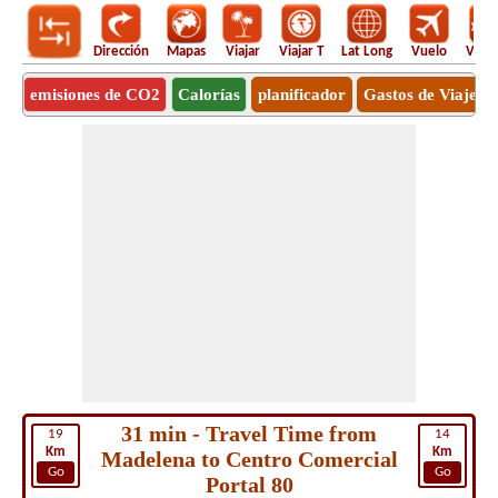
Dirección
Mapas
Viajar
Viajar T
Lat Long
Vuelo
Vuel
emisiones de CO2
Calorías
planificador
Gastos de Viaje
31 min - Travel Time from
19
14
Km
Km
Madelena to Centro Comercial
Go
Go
Portal 80