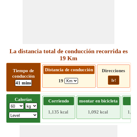
La distancia total de conducción recorrida es
19 Km
Distancia de conducción
Tiempo de
Direcciones
conducción
Ir!
19
41 mins
Calorías
Corriendo
montar en bicicleta
Tr
1,135 kcal
1,092 kcal
1,04