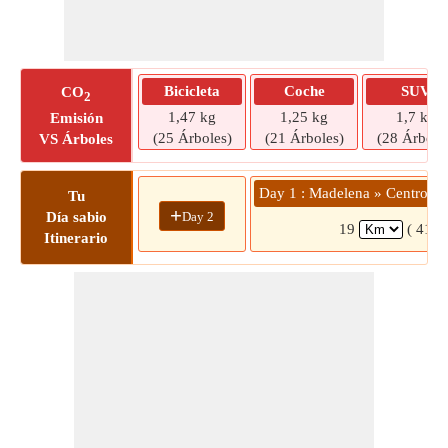
Bicicleta
Coche
SUV
CO
2
1,47 kg
1,25 kg
1,7 kg
Emisión
(25 Árboles)
(21 Árboles)
(28 Árbole
VS Árboles
Day 1 : Madelena » Centro Co
Tu
+
Day 2
Día sabio
19
( 41 m
Itinerario