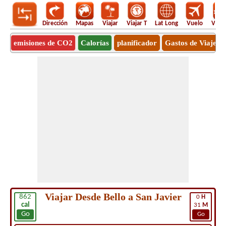
Dirección
Mapas
Viajar
Viajar T
Lat Long
Vuelo
Vuel
emisiones de CO2
Calorías
planificador
Gastos de Viaje
Viajar Desde Bello a San Javier
862
0
H
cal
31
M
Go
Go