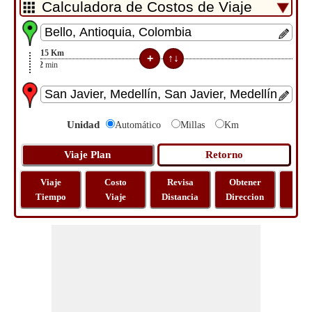
15
Km
32
min
Unidad
Automático
Millas
Km
Viaje
Costo
Revisa
Obtener
Most
Tiempo
Viaje
Distancia
Direccion
Ma