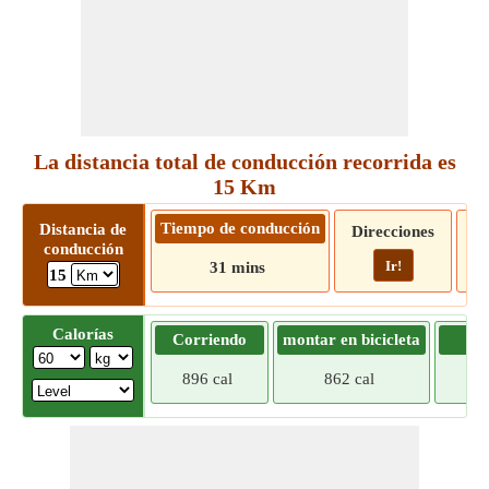
La distancia total de conducción recorrida es
15 Km
Tiempo de conducción
Distancia de
Direcciones
conducción
Ir!
31 mins
15
Calorías
Corriendo
montar en bicicleta
Tr
896 cal
862 cal
828