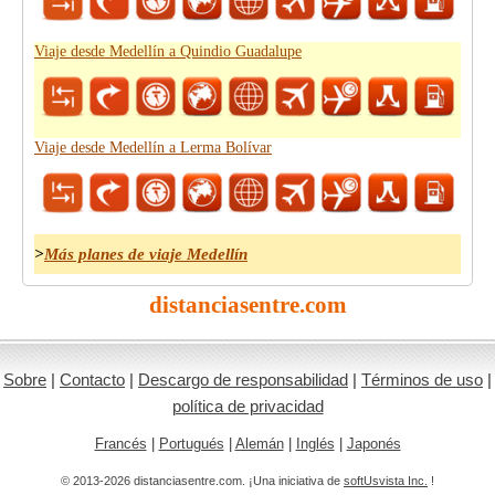
Viaje desde Medellín a Quindio Guadalupe
Viaje desde Medellín a Lerma Bolívar
>
Más planes de viaje Medellín
distanciasentre.com
Sobre
|
Contacto
|
Descargo de responsabilidad
|
Términos de uso
|
política de privacidad
Francés
|
Portugués
|
Alemán
|
Inglés
|
Japonés
© 2013-2026 distanciasentre.com. ¡Una iniciativa de
softUsvista Inc.
!