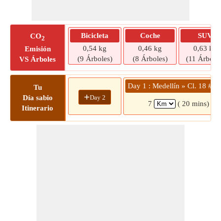
Bicicleta
Coche
SUV
CO
2
0,54 kg
0,46 kg
0,63 kg
Emisión
(9 Árboles)
(8 Árboles)
(11 Árbole
VS Árboles
Day 1 : Medellín » Cl. 18 #9
Tu
+
Day 2
Día sabio
7
( 20 mins)
Itinerario