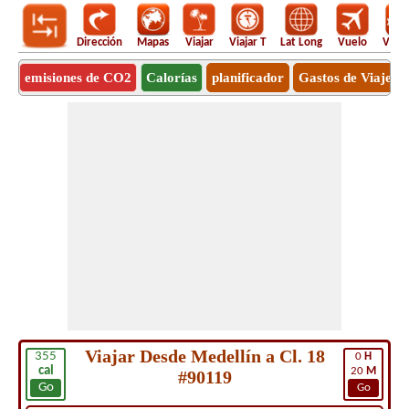
Dirección
Mapas
Viajar
Viajar T
Lat Long
Vuelo
Vuel
emisiones de CO2
Calorías
planificador
Gastos de Viaje
Viajar Desde Medellín a Cl. 18
355
0
H
cal
20
M
#90119
Go
Go