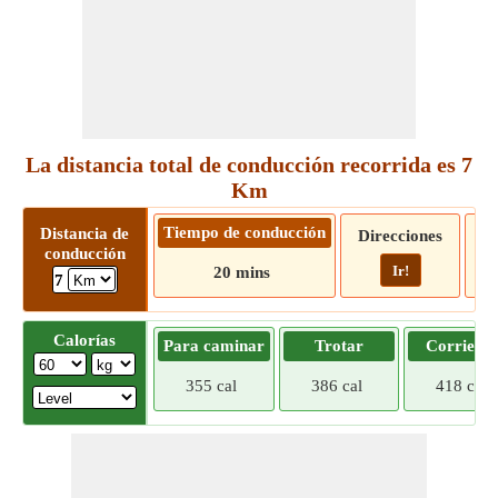
La distancia total de conducción recorrida es 7
Km
Tiempo de conducción
Distancia de
Direcciones
conducción
Ir!
20 mins
7
Calorías
Para caminar
Trotar
Corriend
355 cal
386 cal
418 cal