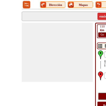
Dirección
Mapas
emi
110
Km
Go
1
1
R