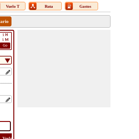
Vuelo T
Ruta
Gastos
rario
1
H
1
M
Go
Vuelo
Vuelo
Ver
Costo