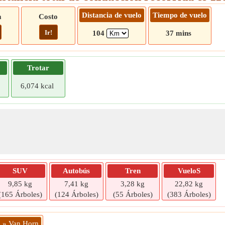
Distancia de vuelo
Tiempo de vuelo
a
Costo
Ir!
104
37 mins
Trotar
6,074 kcal
SUV
Autobús
Tren
VueloS
9,85 kg
7,41 kg
3,28 kg
22,82 kg
(165 Árboles)
(124 Árboles)
(55 Árboles)
(383 Árboles)
a » Van Horn