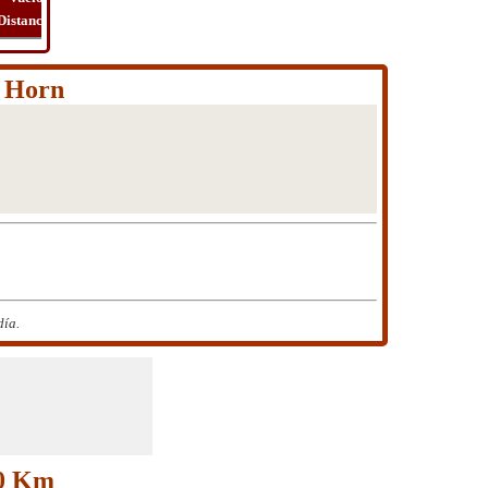
Distancia
Tiempo
Ruta
Viaje
n Horn
día.
10 Km