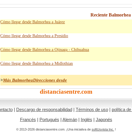
Reciente Balmorhea 
Cómo llegar desde Balmorhea a Juárez
Cómo llegar desde Balmorhea a Presidio
Cómo llegar desde Balmorhea a Ojinaga - Chihuahua
Cómo llegar desde Balmorhea a Midlothian
>
Más BalmorheaDirecciones desde
distanciasentre.com
ntacto
|
Descargo de responsabilidad
|
Términos de uso
|
política de
Francés
|
Portugués
|
Alemán
|
Inglés
|
Japonés
© 2013-2026 distanciasentre.com. ¡Una iniciativa de
softUsvista Inc.
!