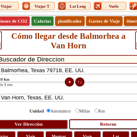
Viajar
Viajar T
Lat Long
Vuelo
siones de CO2
Calorías
planificador
Gastos de Viaje
itine
Cómo llegar desde Balmorhea a
Van Horn
10
Km
hr
1
min
Unidad
Automático
Millas
Km
evisa
Viaje
Mostrar
Viaje
Lat