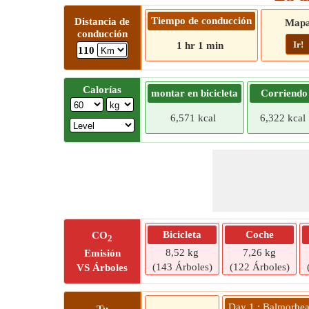
Tiempo de conducción
Distancia de
Map
conducción
Ir!
1 hr 1 min
110
Calorías
montar en bicicleta
Corriendo
6,571 kcal
6,322 kcal
Bicicleta
Coche
CO
2
8,52 kg
7,26 kg
Emisión
(143 Árboles)
(122 Árboles)
VS Árboles
Day 1 : Balmorhe