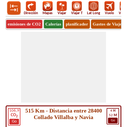
Dirección
Mapas
Viajar
Viajar T
Lat Long
Vuelo
Vuel
emisiones de CO2
Calorías
planificador
Gastos de Viaje
515 Km - Distancia entre 28400
106,9
4
H
CO
52
M
Collado Villalba y Navia
2
Go
Go