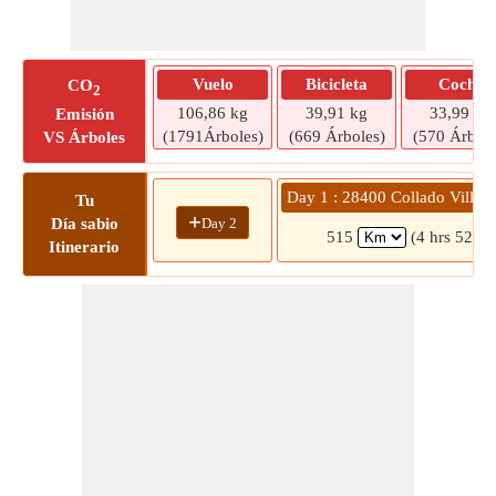
Vuelo
Bicicleta
Coche
CO
2
106,86 kg
39,91 kg
33,99 kg
Emisión
(1791Árboles)
(669 Árboles)
(570 Árbole
VS Árboles
Day 1 : 28400 Collado Villal
Tu
+
Day 2
Día sabio
515
(4 hrs 52 mi
Itinerario