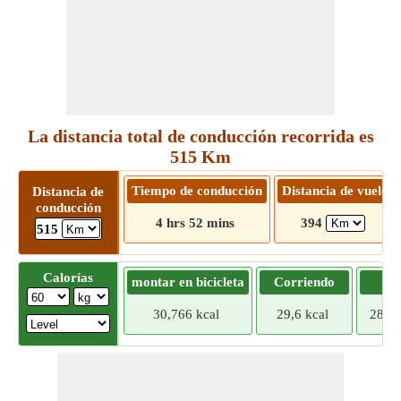
La distancia total de conducción recorrida es
515 Km
Tiempo de conducción
Distancia de vuelo
Distancia de
conducción
4 hrs 52 mins
394
515
Calorías
montar en bicicleta
Corriendo
Tr
30,766 kcal
29,6 kcal
28,43