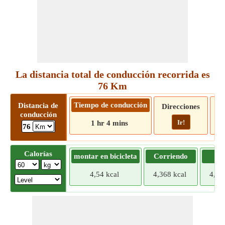
La distancia total de conducción recorrida es
76 Km
Tiempo de conducción
Distancia de
Direcciones
conducción
Ir!
1 hr 4 mins
76
Calorías
montar en bicicleta
Corriendo
Tr
4,54 kcal
4,368 kcal
4,19