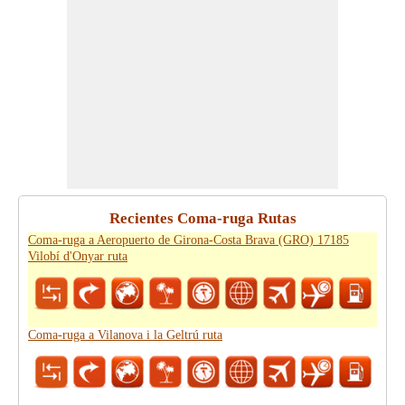
Recientes Coma-ruga Rutas
Coma-ruga a Aeropuerto de Girona-Costa Brava (GRO) 17185
Vilobí d'Onyar ruta
Coma-ruga a Vilanova i la Geltrú ruta