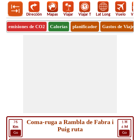
Dirección
Mapas
Viajar
Viajar T
Lat Long
Vuelo
Vuel
emisiones de CO2
Calorías
planificador
Gastos de Viaje
Coma-ruga a Rambla de Fabra i
76
1
H
Km
4
M
Puig ruta
Go
Go