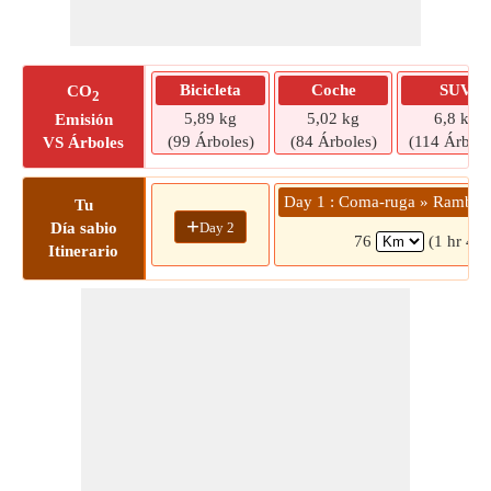
Bicicleta
Coche
SUV
CO
2
5,89 kg
5,02 kg
6,8 kg
Emisión
(99 Árboles)
(84 Árboles)
(114 Árbole
VS Árboles
Day 1 : Coma-ruga » Rambla d
Tu
+
Day 2
Día sabio
76
(1 hr 4 m
Itinerario