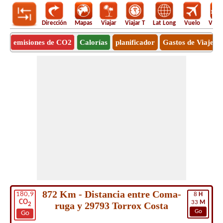
Dirección
Mapas
Viajar
Viajar T
Lat Long
Vuelo
Vuel
emisiones de CO2
Calorías
planificador
Gastos de Viaje
872 Km - Distancia entre Coma-
180,9
8
H
CO
33
M
ruga y 29793 Torrox Costa
2
Go
Go