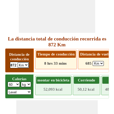
La distancia total de conducción recorrida es
872 Km
Tiempo de conducción
Distancia de vuelo
Distancia de
conducción
8 hrs 33 mins
685
872
Calorías
montar en bicicleta
Corriendo
Tr
52,093 kcal
50,12 kcal
48,14