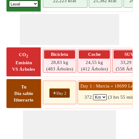
22,223 kcal
21,382 kcal
20,5
Bicicleta
Coche
SUV
CO
2
28,83 kg
24,55 kg
33,29 kg
Emisión
(483 Árboles)
(412 Árboles)
(558 Árbole
VS Árboles
Day 1 : Murcia » 18699 Lente
Tu
+
Day 2
Día sabio
372
(3 hrs 55 mins)
Itinerario