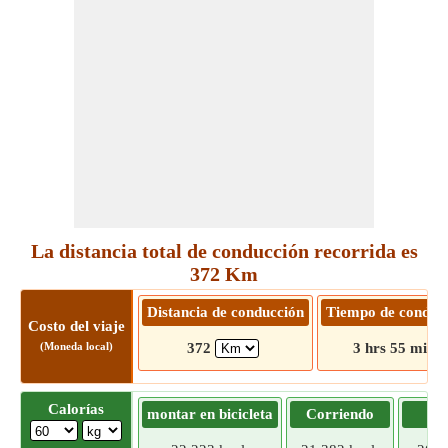
La distancia total de conducción recorrida es
372 Km
Distancia de conducción
Tiempo de conduc
Costo del viaje
(Moneda local)
372
3 hrs 55 mins
Calorías
montar en bicicleta
Corriendo
Tr