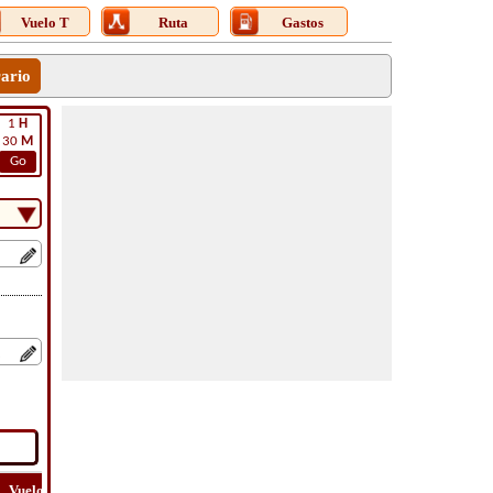
Vuelo T
Ruta
Gastos
rario
1
H
30
M
Go
Vuelo
Vuelo
Ver
Costo