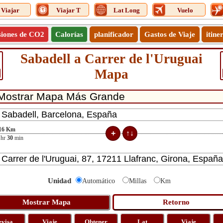
Viajar
Viajar T
Lat Long
Vuelo
siones de CO2
Calorías
planificador
Gastos de Viaje
itine
Sabadell a Carrer de l'Uruguai
Mapa
16
Km
hr
30
min
Unidad
Automático
Millas
Km
evisa
Viaje
Obtener
Lat
Viaje