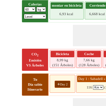
Calorías
montar en bicicleta
Corriendo
6,93 kcal
6,668 kcal
Bicicleta
Coche
CO
2
8,99 kg
7,66 kg
Emisión
(151 Árboles)
(128 Árboles)
VS Árboles
Day 1 : Sabadell »
Tu
+
Day 2
Día sabio
116
(
Itinerario