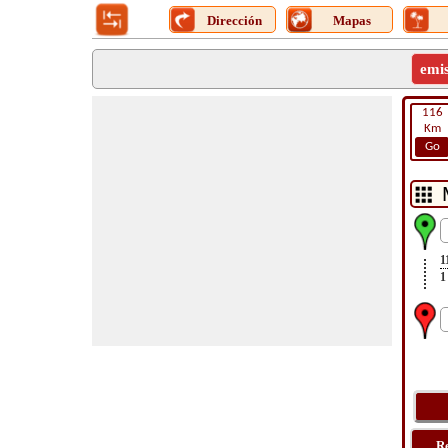
Dirección
Mapas
emi
116
Km
Go
1
1
R