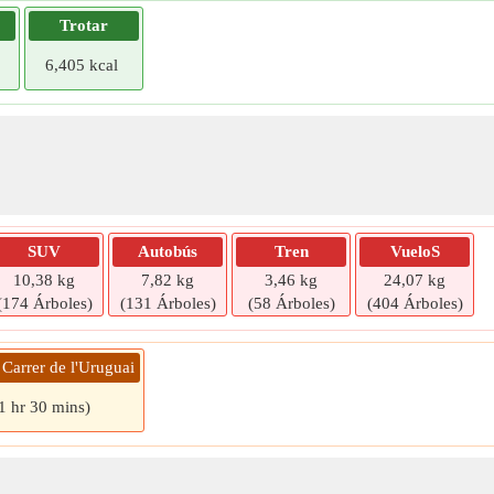
Trotar
6,405 kcal
SUV
Autobús
Tren
VueloS
10,38 kg
7,82 kg
3,46 kg
24,07 kg
(174 Árboles)
(131 Árboles)
(58 Árboles)
(404 Árboles)
 Carrer de l'Uruguai
1 hr 30 mins)