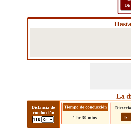
Dis
Hasta
La d
Tiempo de conducción
Distancia de
Direcci
conducción
Ir!
1 hr 30 mins
116