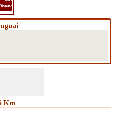
Distancia
Tiempo
Ruta
Viaje
ruguai
16 Km