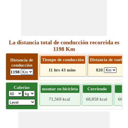
La distancia total de conducción recorrida es
1198 Km
Tiempo de conducción
Distancia de vuelo
Distancia de
conducción
11 hrs 43 mins
820
1198
Calorías
montar en bicicleta
Corriendo
Tr
71,569 kcal
68,858 kcal
66,14