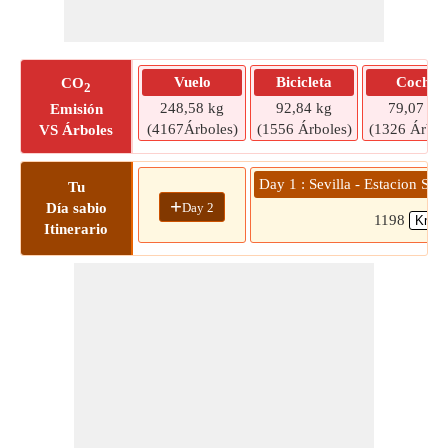
Vuelo
Bicicleta
Coche
CO
2
248,58 kg
92,84 kg
79,07 kg
Emisión
(4167Árboles)
(1556 Árboles)
(1326 Árbol
VS Árboles
Day 1 : Sevilla - Estacion Sa
Tu
+
Day 2
Día sabio
1198
Itinerario