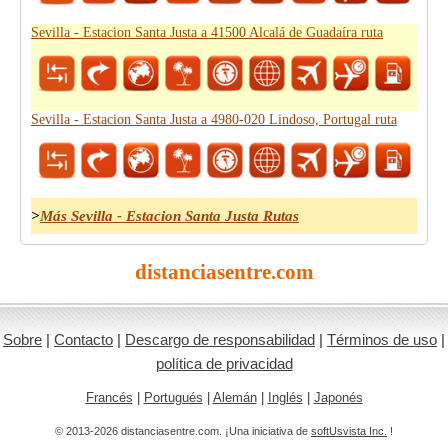
Sevilla - Estacion Santa Justa a 41500 Alcalá de Guadaíra ruta
Sevilla - Estacion Santa Justa a 4980-020 Lindoso, Portugal ruta
>
Más Sevilla - Estacion Santa Justa Rutas
distanciasentre.com
Sobre
|
Contacto
|
Descargo de responsabilidad
|
Términos de uso
|
política de privacidad
Francés
|
Portugués
|
Alemán
|
Inglés
|
Japonés
© 2013-2026 distanciasentre.com. ¡Una iniciativa de
softUsvista Inc.
!