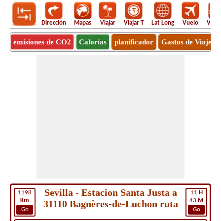
Dirección
Mapas
Viajar
Viajar T
Lat Long
Vuelo
Vuel
emisiones de CO2
Calorías
planificador
Gastos de Viaje
Sevilla - Estacion Santa Justa a
1198
11
H
Km
43
M
31110 Bagnères-de-Luchon ruta
Go
Go