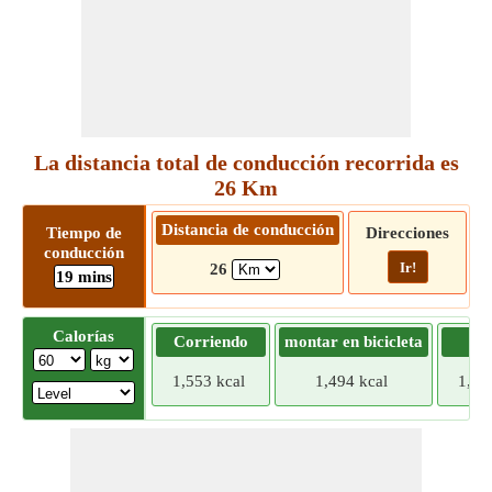
La distancia total de conducción recorrida es
26 Km
Distancia de conducción
Tiempo de
Direcciones
conducción
Ir!
26
19 mins
Calorías
Corriendo
montar en bicicleta
Tr
1,553 kcal
1,494 kcal
1,43