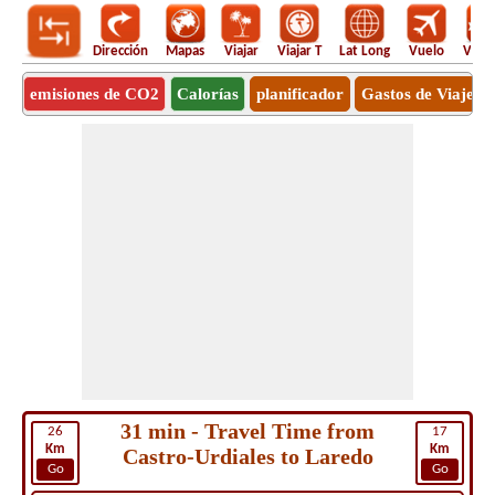
Dirección
Mapas
Viajar
Viajar T
Lat Long
Vuelo
Vuel
emisiones de CO2
Calorías
planificador
Gastos de Viaje
31 min - Travel Time from
26
17
Km
Km
Castro-Urdiales to Laredo
Go
Go