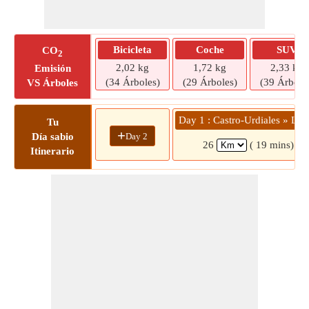
Bicicleta
Coche
SUV
CO
2
2,02 kg
1,72 kg
2,33 kg
Emisión
(34 Árboles)
(29 Árboles)
(39 Árbole
VS Árboles
Day 1 : Castro-Urdiales » Lar
Tu
+
Day 2
Día sabio
26
( 19 mins)
Itinerario