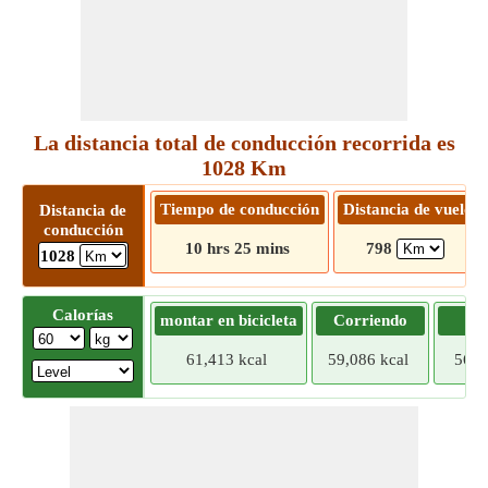
La distancia total de conducción recorrida es
1028 Km
Tiempo de conducción
Distancia de vuelo
Distancia de
conducción
10 hrs 25 mins
798
1028
Calorías
montar en bicicleta
Corriendo
Tr
61,413 kcal
59,086 kcal
56,7