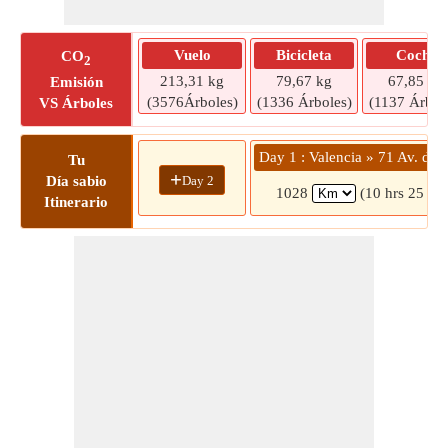
Vuelo
Bicicleta
Coche
CO
2
213,31 kg
79,67 kg
67,85 kg
Emisión
(3576Árboles)
(1336 Árboles)
(1137 Árbol
VS Árboles
Day 1 : Valencia » 71 Av. des 
Tu
+
Day 2
Día sabio
1028
(10 hrs 25 mi
Itinerario