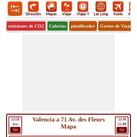
Dirección
Mapas
Viajar
Viajar T
Lat Long
Vuelo
Vuel
emisiones de CO2
Calorías
planificador
Gastos de Viaje
Valencia a 71 Av. des Fleurs
1028
10
H
Km
25
M
Mapa
Go
Go