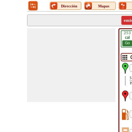
Dirección
Mapas
emi
253
cal
Go
5
1