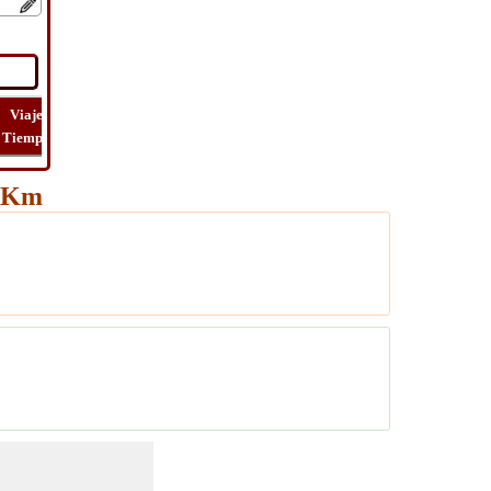
Viaje
Lat
Vuelo
Vuelo
Ver
Tiempo
Long
Distancia
Tiempo
Ruta
5 Km