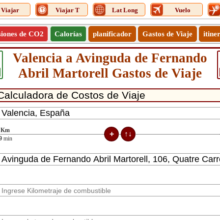
Viajar
Viajar T
Lat Long
Vuelo
siones de CO2
Calorías
planificador
Gastos de Viaje
itine
Valencia a Avinguda de Fernando
Abril Martorell Gastos de Viaje
Km
9
min