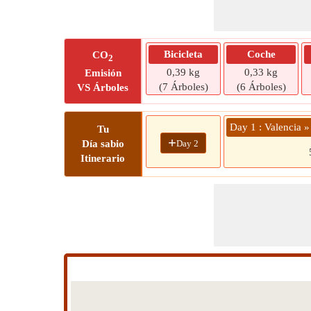
Bicicleta
Coche
CO
2
0,39 kg
0,33 kg
Emisión
(7 Árboles)
(6 Árboles)
VS Árboles
Day 1 : Valencia »
Tu
+
Day 2
Día sabio
Itinerario