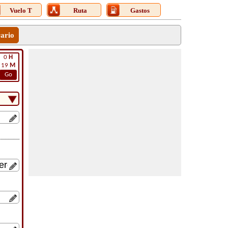
Vuelo T
Ruta
Gastos
rario
0
H
19
M
Go