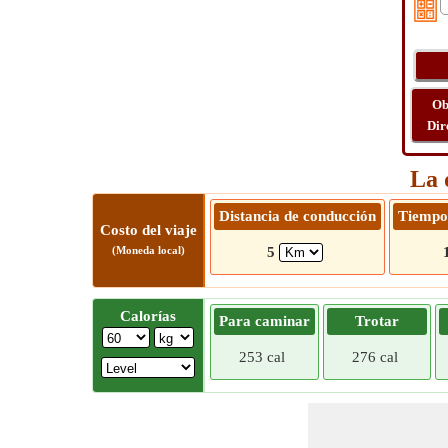
Ob
Dir
La 
Distancia de conducción
Tiempo
Costo del viaje
(Moneda local)
5
Calorías
Para caminar
Trotar
253 cal
276 cal