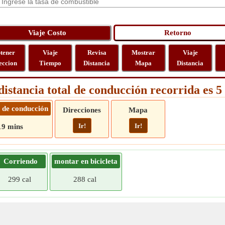
tener
Viaje
Revisa
Mostrar
Viaje
eccion
Tiempo
Distancia
Mapa
Distancia
distancia total de conducción recorrida es 
 de conducción
Direcciones
Mapa
Ir!
Ir!
19 mins
Corriendo
montar en bicicleta
299 cal
288 cal