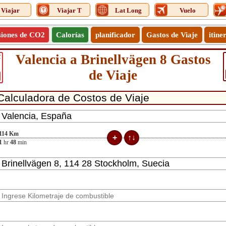
Viajar
Viajar T
Lat Long
Vuelo
siones de CO2
Calorías
planificador
Gastos de Viaje
itine
Valencia a Brinellvägen 8 Gastos
2
de Viaje
114
Km
1
hr
48
min