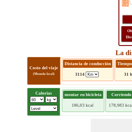
Ob
Dir
La di
Distancia de conducción
Tiempo
Costo del viaje
(Moneda local)
3114
31 h
Calorías
montar en bicicleta
Corriendo
186,03 kcal
178,983 kca