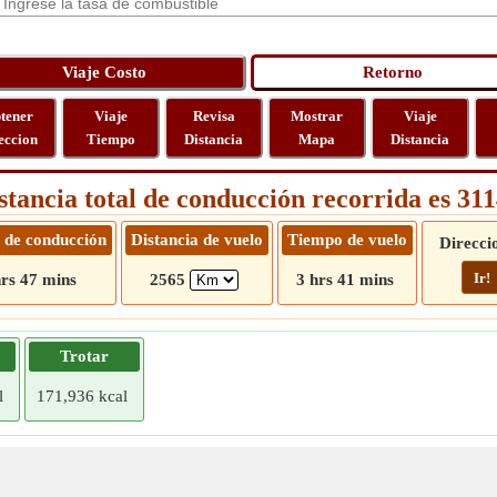
tener
Viaje
Revisa
Mostrar
Viaje
eccion
Tiempo
Distancia
Mapa
Distancia
stancia total de conducción recorrida es 3
 de conducción
Distancia de vuelo
Tiempo de vuelo
Direcci
Ir!
rs 47 mins
2565
3 hrs 41 mins
Trotar
l
171,936 kcal