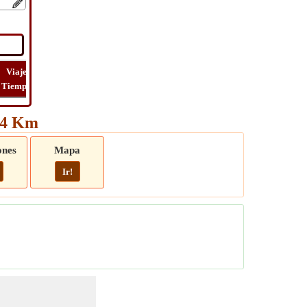
Viaje
Lat
Vuelo
Vuelo
Ver
Tiempo
Long
Distancia
Tiempo
Ruta
114 Km
ones
Mapa
Ir!