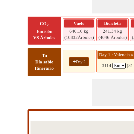
Vuelo
Bicicleta
CO
2
646,16 kg
241,34 kg
Emisión
(10832Árboles)
(4046 Árboles)
(
VS Árboles
Day 1 : Valencia »
Tu
+
Day 2
Día sabio
3114
(31
Itinerario