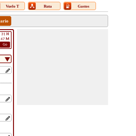
Vuelo T
Ruta
Gastos
rario
31
H
47
M
Go