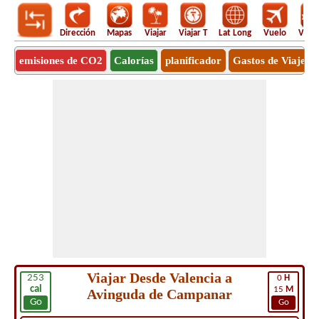
Dirección
Mapas
Viajar
Viajar T
Lat Long
Vuelo
Vuel
emisiones de CO2
Calorías
planificador
Gastos de Viaje
Viajar Desde Valencia a
253
0
H
cal
15
M
Avinguda de Campanar
Go
Go