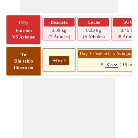
Bicicleta
Coche
SUV
CO
2
0,39 kg
0,33 kg
0,45 kg
Emisión
(7 Árboles)
(6 Árboles)
(8 Árboles
VS Árboles
Day 1 : Valencia » Avinguda
Tu
+
Day 2
Día sabio
5
( 15 mins
Itinerario