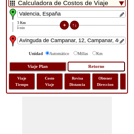
5
Km
16
min
Unidad
Automático
Millas
Km
Viaje
Costo
Revisa
Obtener
Most
Tiempo
Viaje
Distancia
Direccion
Ma