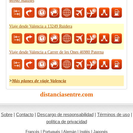
46940 Manises
Viaje desde Valencia a 13249 Ruidera
Viaje desde Valencia a Carrer de les Ones 46980 Paterna
>
Más planes de viaje Valencia
distanciasentre.com
Sobre
|
Contacto
|
Descargo de responsabilidad
|
Términos de uso
|
política de privacidad
Francés
|
Portugués
|
Alemán
|
Inglés
|
Japonés