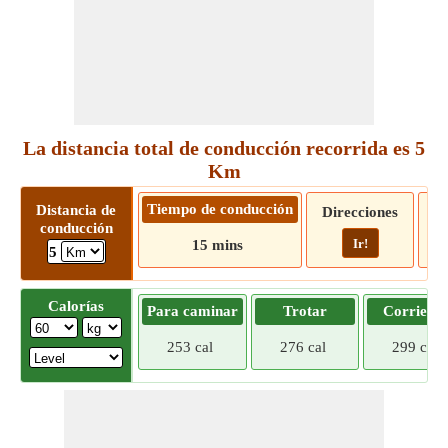
La distancia total de conducción recorrida es 5
Km
Tiempo de conducción
Distancia de
Direcciones
conducción
Ir!
15 mins
5
Calorías
Para caminar
Trotar
Corriend
253 cal
276 cal
299 cal