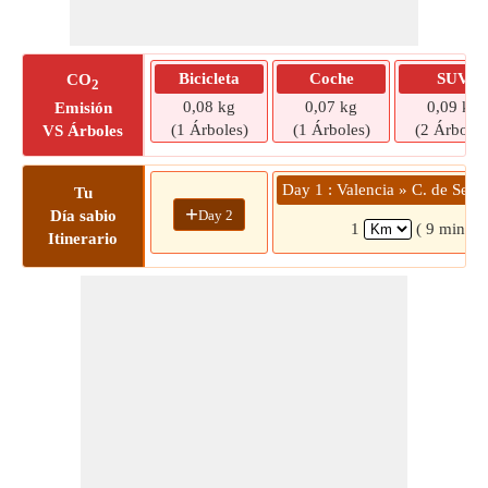
Bicicleta
Coche
SUV
CO
2
0,08 kg
0,07 kg
0,09 kg
Emisión
(1 Árboles)
(1 Árboles)
(2 Árboles
VS Árboles
Day 1 : Valencia » C. de Serr
Tu
+
Day 2
Día sabio
1
( 9 mins)
Itinerario