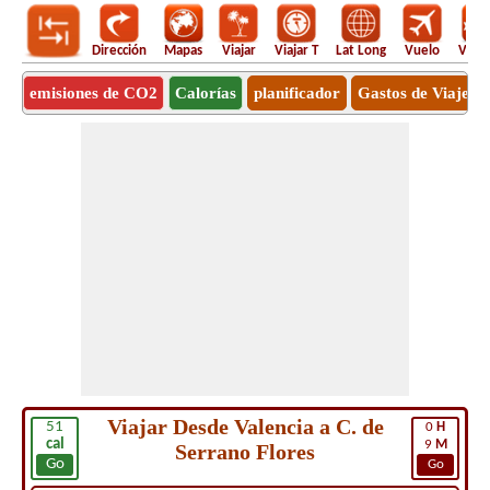
Dirección
Mapas
Viajar
Viajar T
Lat Long
Vuelo
Vuel
emisiones de CO2
Calorías
planificador
Gastos de Viaje
Viajar Desde Valencia a C. de
51
0
H
cal
9
M
Serrano Flores
Go
Go