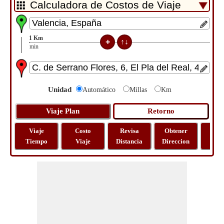
1
Km
9
min
Unidad
Automático
Millas
Km
Viaje
Costo
Revisa
Obtener
Most
Tiempo
Viaje
Distancia
Direccion
Ma