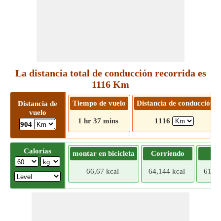
La distancia total de conducción recorrida es
1116 Km
Tiempo de vuelo
Distancia de conducción
Distancia de
vuelo
1 hr 37 mins
1116
904
Calorías
montar en bicicleta
Corriendo
Tr
66,67 kcal
64,144 kcal
61,61