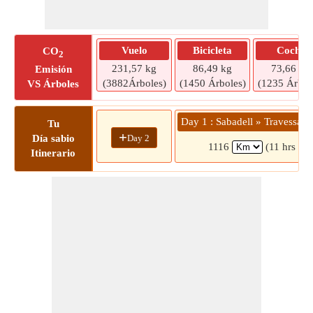
Vuelo
Bicicleta
Coche
CO
2
231,57 kg
86,49 kg
73,66 kg
Emisión
(3882Árboles)
(1450 Árboles)
(1235 Árbol
VS Árboles
Day 1 : Sabadell » Travessa d
Tu
+
Day 2
Día sabio
1116
(11 hrs 1 
Itinerario