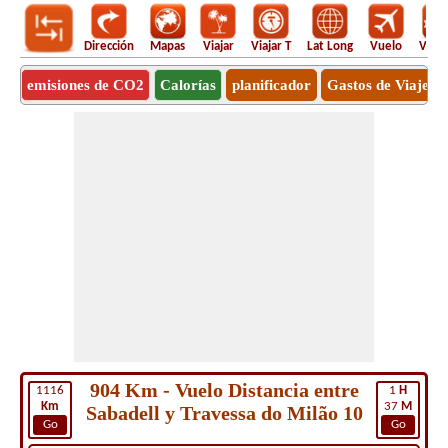
Dirección
Mapas
Viajar
Viajar T
Lat Long
Vuelo
Vuel
emisiones de CO2
Calorías
planificador
Gastos de Viaje
904 Km - Vuelo Distancia entre
1116
1
H
Km
37
M
Sabadell y Travessa do Milão 10
Go
Go