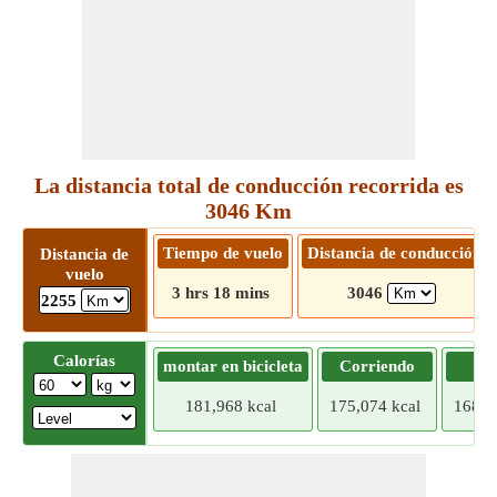
La distancia total de conducción recorrida es
3046 Km
Tiempo de vuelo
Distancia de conducción
Distancia de
vuelo
3 hrs 18 mins
3046
2255
Calorías
montar en bicicleta
Corriendo
Tr
181,968 kcal
175,074 kcal
168,1