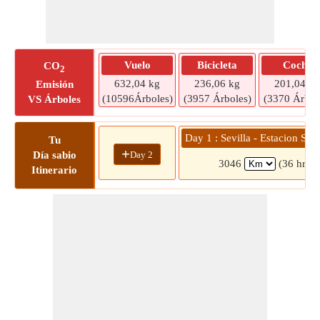
Vuelo
Bicicleta
Coche
CO
2
632,04 kg
236,06 kg
201,04 kg
Emisión
(10596Árboles)
(3957 Árboles)
(3370 Árbol
VS Árboles
Day 1 : Sevilla - Estacion Sant
Tu
+
Day 2
Día sabio
3046
(36 hrs 1
Itinerario