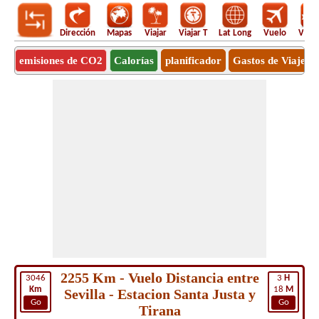
Dirección
Mapas
Viajar
Viajar T
Lat Long
Vuelo
Vuel
emisiones de CO2
Calorías
planificador
Gastos de Viaje
2255 Km - Vuelo Distancia entre
3046
3
H
Km
18
M
Sevilla - Estacion Santa Justa y
Go
Go
Tirana