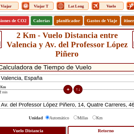
Viajar
Viajar T
Lat Long
Vuelo
siones de CO2
Calorías
planificador
Gastos de Viaje
itine
2 Km - Vuelo Distancia entre
Valencia y Av. del Professor López
Piñero
Km
2
min
Unidad
Automático
Millas
Km