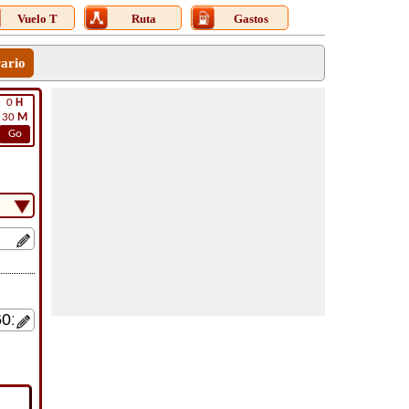
Vuelo T
Ruta
Gastos
rario
0
H
30
M
Go