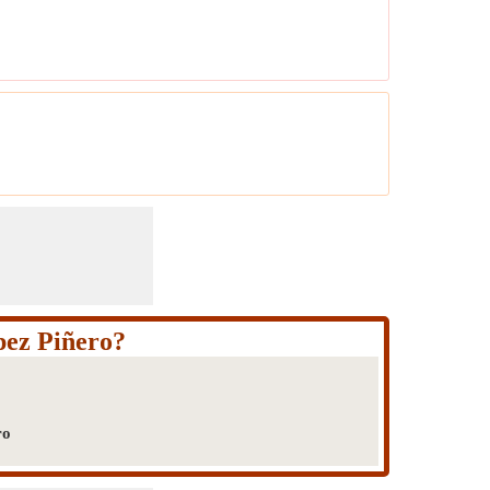
pez Piñero?
ro