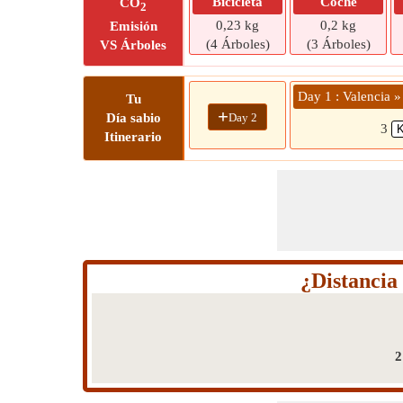
Bicicleta
Coche
CO
2
0,23 kg
0,2 kg
Emisión
(4 Árboles)
(3 Árboles)
VS Árboles
Day 1 : Valencia »
Tu
+
Day 2
Día sabio
3
Itinerario
¿Distancia
2