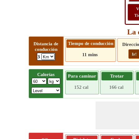
V
Ti
La 
Tiempo de conducción
Distancia de
Direcci
conducción
Ir!
11 mins
3
Calorías
Para caminar
Trotar
152 cal
166 cal