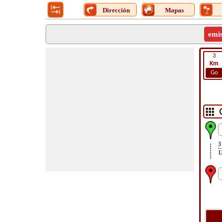
Dirección
Mapas
emi
3
Km
Go
3
1