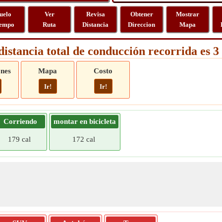
uelo
Ver
Revisa
Obtener
Mostrar
empo
Ruta
Distancia
Direccion
Mapa
distancia total de conducción recorrida es 
ones
Mapa
Costo
Ir!
Ir!
Corriendo
montar en bicicleta
179 cal
172 cal