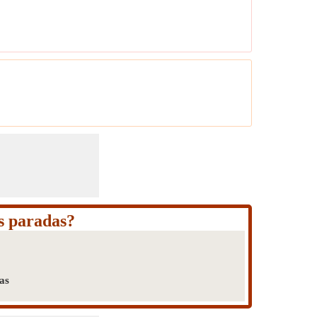
s paradas?
as