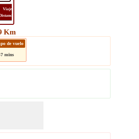
Viaje
Viaje
Lat
Costo
Distancia
Tiempo
Long
Viaje
39 Km
po de vuelo
37 mins