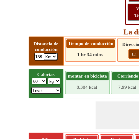
V
Ti
La d
Tiempo de conducción
Distancia de
Direcci
conducción
Ir!
1 hr 34 mins
139
Calorías
montar en bicicleta
Corriendo
8,304 kcal
7,99 kcal