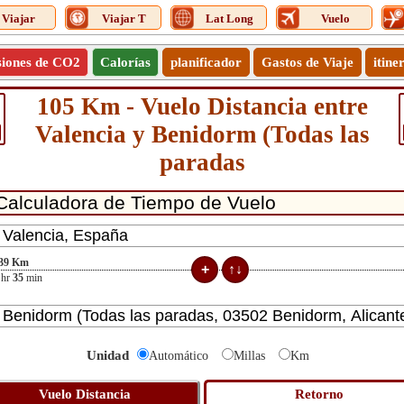
Viajar
Viajar T
Lat Long
Vuelo
siones de CO2
Calorías
planificador
Gastos de Viaje
itine
105 Km - Vuelo Distancia entre
Valencia y Benidorm (Todas las
paradas
39
Km
hr
35
min
Unidad
Automático
Millas
Km