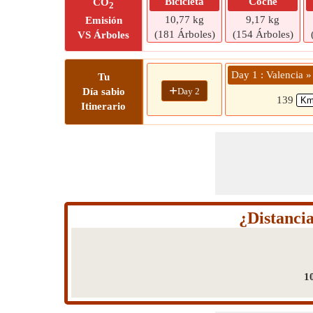
Bicicleta
Coche
CO
2
10,77 kg
9,17 kg
Emisión
(181 Árboles)
(154 Árboles)
VS Árboles
Day 1 : Valencia 
Tu
+
Day 2
Día sabio
139
Itinerario
¿Distanci
1