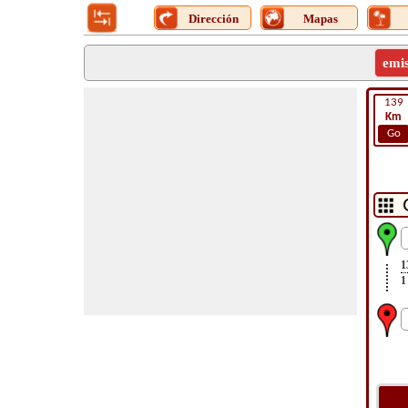
Dirección
Mapas
emi
139
Km
Go
1
1