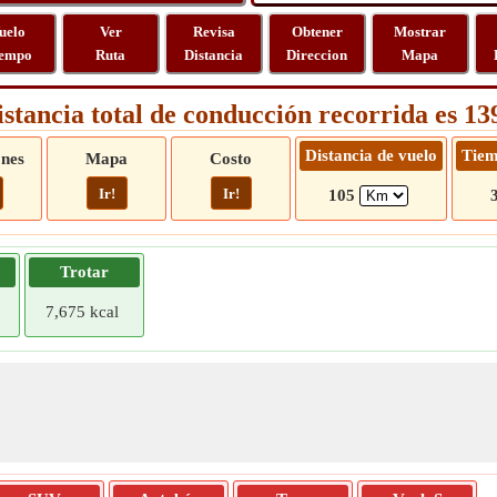
uelo
Ver
Revisa
Obtener
Mostrar
empo
Ruta
Distancia
Direccion
Mapa
istancia total de conducción recorrida es 1
Distancia de vuelo
Tiem
ones
Mapa
Costo
Ir!
Ir!
105
Trotar
7,675 kcal