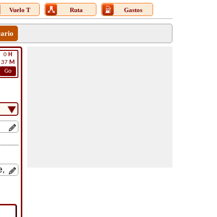
Vuelo T
Ruta
Gastos
rario
0
H
37
M
Go