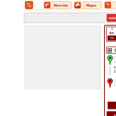
Dirección
Mapas
emi
4
Km
Go
4
1
V