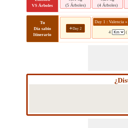
(5 Árboles)
(4 Árboles)
VS Árboles
Day 1 : Valencia »
Tu
+
Day 2
Día sabio
4
(
Itinerario
¿Dis