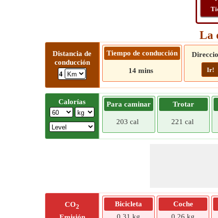
Ti
La 
Tiempo de conducción
Distancia de
Direcci
conducción
Ir!
14 mins
4
Calorías
Para caminar
Trotar
203 cal
221 cal
Bicicleta
Coche
CO
2
0,31 kg
0,26 kg
Emisión