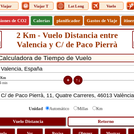
Viajar
Viajar T
Lat Long
Vuelo
siones de CO2
Calorías
planificador
Gastos de Viaje
itine
2 Km - Vuelo Distancia entre
Valencia y C/ de Paco Pierrà
Km
5
min
Unidad
Automático
Millas
Km
uelo
Ver
Revisa
Obtener
Mostrar