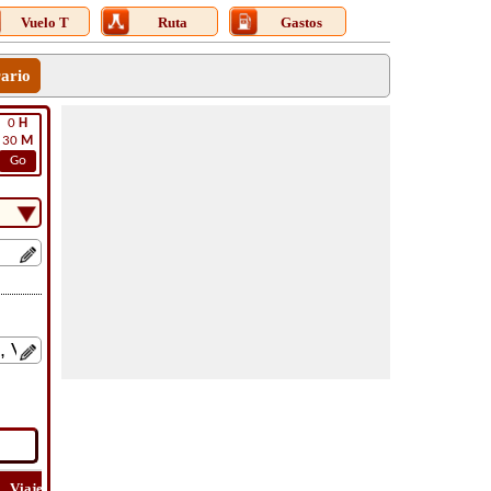
Vuelo T
Ruta
Gastos
rario
0
H
30
M
Go
Viaje
Viaje
Lat
Costo