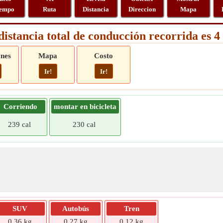
empo
Ruta
Distancia
Direccion
Mapa
distancia total de conducción recorrida es 
ones
Mapa
Costo
Ir!
Ir!
Corriendo
montar en bicicleta
239 cal
230 cal
SUV
Autobús
Tren
0,36 kg
0,27 kg
0,12 kg