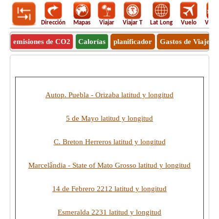
Dirección
Mapas
Viajar
Viajar T
Lat Long
Vuelo
Vuel
emisiones de CO2
Calorías
planificador
Gastos de Viaje
Autop. Puebla - Orizaba latitud y longitud
5 de Mayo latitud y longitud
C. Breton Herreros latitud y longitud
Marcelândia - State of Mato Grosso latitud y longitud
14 de Febrero 2212 latitud y longitud
Esmeralda 2231 latitud y longitud