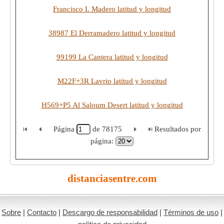
Francisco I. Madero latitud y longitud
38987 El Derramadero latitud y longitud
99199 La Cantera latitud y longitud
M22F+3R Lavrio latitud y longitud
H569+P5 Al Saloum Desert latitud y longitud
Página
de
78175
Resultados por
página:
distanciasentre.com
Sobre
|
Contacto
|
Descargo de responsabilidad
|
Términos de uso
|