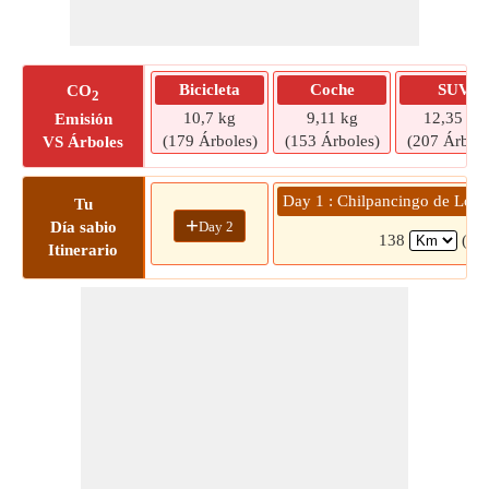
Bicicleta
Coche
SUV
CO
2
10,7 kg
9,11 kg
12,35 kg
Emisión
(179 Árboles)
(153 Árboles)
(207 Árbole
VS Árboles
Day 1 : Chilpancingo de Los 
Tu
+
Day 2
Día sabio
138
(2 h
Itinerario