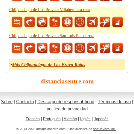
Chilpancingo de Los Bravo a Villahermosa ruta
Chilpancingo de Los Bravo a San Luis Potosí ruta
>
Más Chilpancingo de Los Bravo Rutas
distanciasentre.com
Sobre
|
Contacto
|
Descargo de responsabilidad
|
Términos de uso
|
política de privacidad
Francés
|
Portugués
|
Alemán
|
Inglés
|
Japonés
© 2013-2026 distanciasentre.com. ¡Una iniciativa de
softUsvista Inc.
!