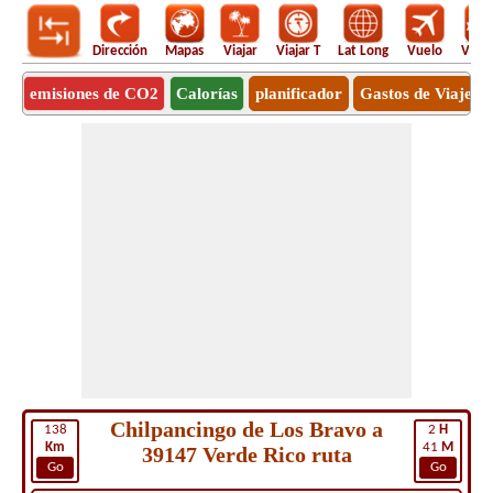
Dirección
Mapas
Viajar
Viajar T
Lat Long
Vuelo
Vuel
emisiones de CO2
Calorías
planificador
Gastos de Viaje
Chilpancingo de Los Bravo a
138
2
H
Km
41
M
39147 Verde Rico ruta
Go
Go