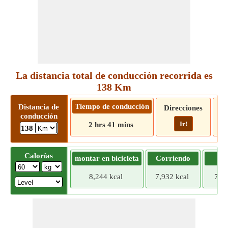
La distancia total de conducción recorrida es
138 Km
Tiempo de conducción
Distancia de
Direcciones
conducción
Ir!
2 hrs 41 mins
138
Calorías
montar en bicicleta
Corriendo
Tr
8,244 kcal
7,932 kcal
7,62