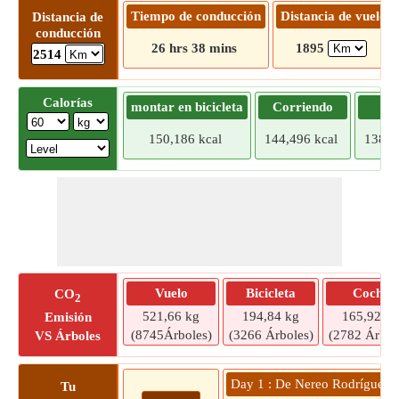
Tiempo de conducción
Distancia de vuelo
Distancia de
conducción
26 hrs 38 mins
1895
2514
Calorías
montar en bicicleta
Corriendo
Tr
150,186 kcal
144,496 kcal
138,8
Vuelo
Bicicleta
Coche
CO
2
521,66 kg
194,84 kg
165,92 kg
Emisión
(8745Árboles)
(3266 Árboles)
(2782 Árbol
VS Árboles
Day 1 : De Nereo Rodríguez 
Tu