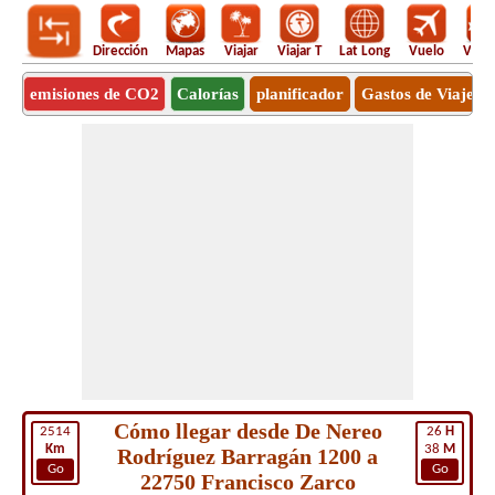
Dirección
Mapas
Viajar
Viajar T
Lat Long
Vuelo
Vuel
emisiones de CO2
Calorías
planificador
Gastos de Viaje
Cómo llegar desde De Nereo
2514
26
H
Km
38
M
Rodríguez Barragán 1200 a
Go
Go
22750 Francisco Zarco