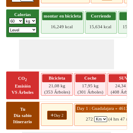
Calorías
montar en bicicleta
Corriendo
Tr
16,249 kcal
15,634 kcal
15,01
Bicicleta
Coche
SUV
CO
2
21,08 kg
17,95 kg
24,34 kg
Emisión
(353 Árboles)
(301 Árboles)
(408 Árbole
VS Árboles
Day 1 : Guadalajara » 46130 
Tu
+
Day 2
Día sabio
272
(4 hrs 47 min
Itinerario