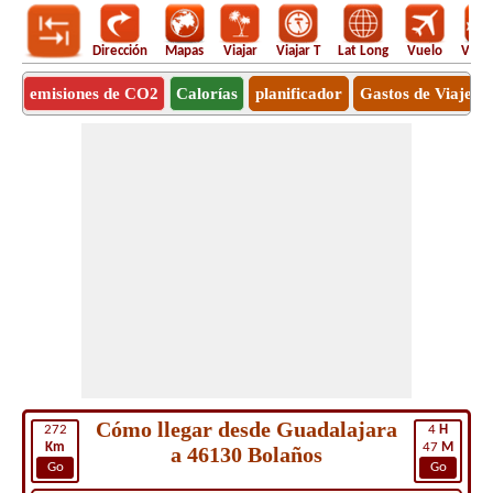
Dirección
Mapas
Viajar
Viajar T
Lat Long
Vuelo
Vuel
emisiones de CO2
Calorías
planificador
Gastos de Viaje
Cómo llegar desde Guadalajara
272
4
H
Km
47
M
a 46130 Bolaños
Go
Go