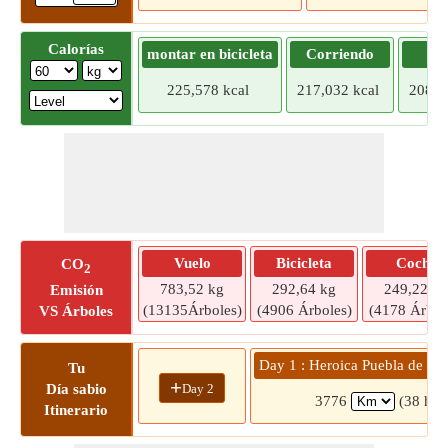
Calorías
montar en bicicleta
Corriendo
Tr
225,578 kcal
217,032 kcal
208,4
Vuelo
Bicicleta
Coche
CO
2
783,52 kg
292,64 kg
249,22 kg
Emisión
(13135Árboles)
(4906 Árboles)
(4178 Árbol
VS Árboles
Day 1 : Heroica Puebla de Zar
Tu
+
Day 2
Día sabio
3776
(38 hrs
Itinerario