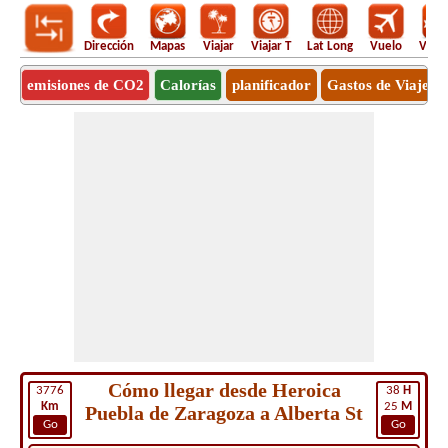
Dirección
Mapas
Viajar
Viajar T
Lat Long
Vuelo
Vuel
emisiones de CO2
Calorías
planificador
Gastos de Viaje
Cómo llegar desde Heroica
3776
38
H
Km
25
M
Puebla de Zaragoza a Alberta St
Go
Go