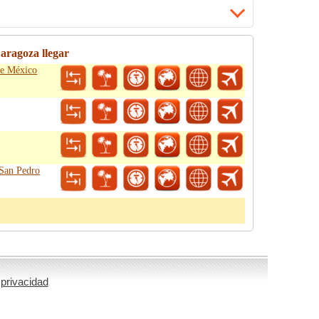
aragoza llegar
de México
 San Pedro
 privacidad