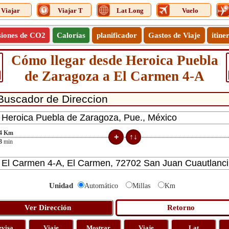
Viajar
Viajar T
Lat Long
Vuelo
siones de CO2
Calorías
planificador
Gastos de Viaje
itine
Cómo llegar desde Heroica Puebla
de Zaragoza a El Carmen 4-A
4
Km
3
min
Unidad
Automático
Millas
Km
evisa
Viaje
Mostrar
Viaje
Lat