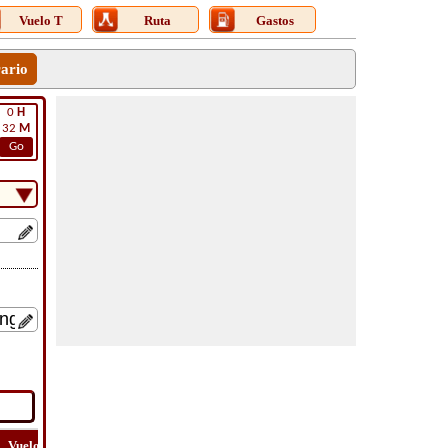
Vuelo T
Ruta
Gastos
rario
0
H
32
M
Go
Vuelo
Vuelo
Ver
Costo