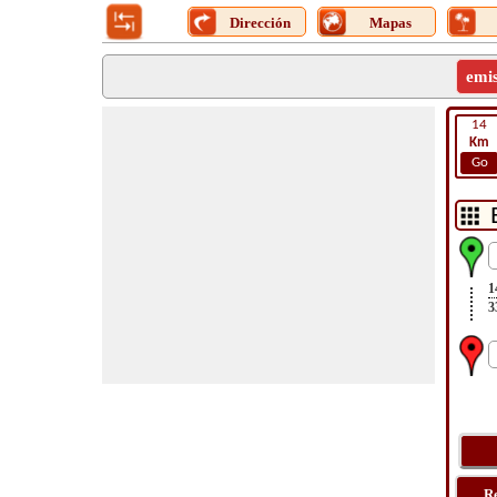
Dirección
Mapas
emi
14
Km
Go
1
3
R