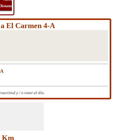
Distancia
Tiempo
Ruta
Viaje
 a El Carmen 4-A
-A
ctitud y / o estar al día.
14 Km