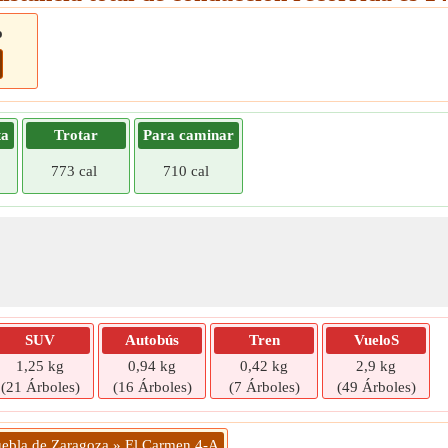
o
ta
Trotar
Para caminar
773 cal
710 cal
SUV
Autobús
Tren
VueloS
1,25 kg
0,94 kg
0,42 kg
2,9 kg
(21 Árboles)
(16 Árboles)
(7 Árboles)
(49 Árboles)
uebla de Zaragoza » El Carmen 4-A