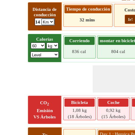
Tiempo de conducción
Distancia de
Cost
conducción
Ir!
32 mins
14
Calorías
Corriendo
montar en bicicle
836 cal
804 cal
Bicicleta
Coche
CO
2
1,08 kg
0,92 kg
Emisión
(18 Árboles)
(15 Árboles)
VS Árboles
Day 1 : Heroica P