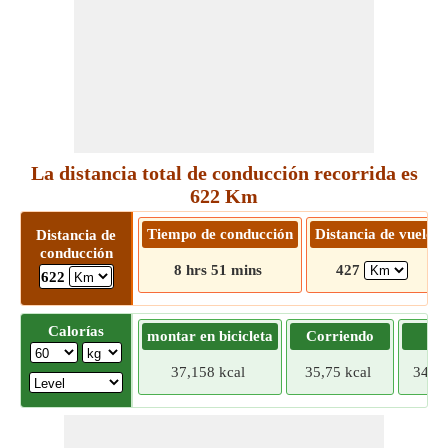
La distancia total de conducción recorrida es
622 Km
Tiempo de conducción
Distancia de vuelo
Distancia de
conducción
8 hrs 51 mins
427
622
Calorías
montar en bicicleta
Corriendo
Tr
37,158 kcal
35,75 kcal
34,34