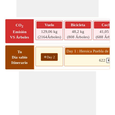
Vuelo
Bicicleta
Coche
CO
2
129,06 kg
48,2 kg
41,05 kg
Emisión
(2164Árboles)
(808 Árboles)
(688 Árbole
VS Árboles
Day 1 : Heroica Puebla de Za
Tu
+
Day 2
Día sabio
622
Itinerario