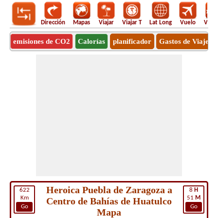
Dirección
Mapas
Viajar
Viajar T
Lat Long
Vuelo
Vuel
emisiones de CO2
Calorías
planificador
Gastos de Viaje
Heroica Puebla de Zaragoza a
622
8
H
Km
51
M
Centro de Bahías de Huatulco
Go
Go
Mapa